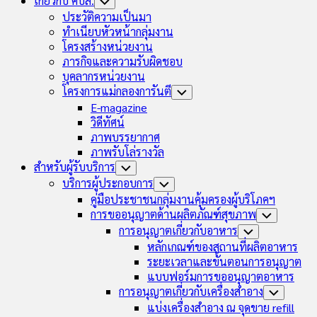
เกี่ยวกับ คบส.
Toggle
Child
ประวัติความเป็นมา
Menu
ทำเนียบหัวหน้ากลุ่มงาน
โครงสร้างหน่วยงาน
ภารกิจและความรับผิดชอบ
บุคลากรหน่วยงาน
โครงการแม่กลองการันตี
Toggle
Child
E-magazine
Menu
วิดีทัศน์
ภาพบรรยากาศ
ภาพรับโล่รางวัล
สำหรับผู้รับบริการ
Toggle
Child
บริการผู้ประกอบการ
Toggle
Menu
Child
คู่มือประชาชนกลุ่มงานคุ้มครองผู้บริโภคฯ
Menu
การขออนุญาตด้านผลิตภัณฑ์สุขภาพ
Toggle
Child
การอนุญาตเกี่ยวกับอาหาร
Toggle
Menu
Child
หลักเกณฑ์ของสถานที่ผลิตอาหาร
Menu
ระยะเวลาและขั้นตอนการอนุญาต
แบบฟอร์มการขออนุญาตอาหาร
การอนุญาตเกี่ยวกับเครื่องสำอาง
Toggle
Child
แบ่งเครื่องสำอาง ณ จุดขาย refill
Menu