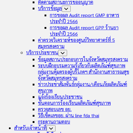
ติดตามสถานะการขออนุญาต
บริการข้อมูล
Toggle
Child
การขอผล Audit report GMP อาหาร
Menu
ประจำปี 2566
การขอผล Audit report GPP ร้านยา
ประจำปี 2566
ค่าตรวจวิเคราะห์ของศูนย์วิทยาศาตร์ที่ 5
สมุทรสงคราม
บริการประชาชน
Toggle
Child
ข้อมูลสถานประกอบการในจังหวัดสมุทรสงคราม
Menu
ระบบฝึกอบรมความรู้เกี่ยวกับผลิตภัณฑ์สุขภาพ
กลุ่มงานคุ้มครองผู้บริโภคฯ สำนักงานสาธารณสุข
จังหวัดสมุทรสงคราม
ข่าวประชาสัมพันธ์กลุ่มงาน/เตือนภัยผลิตภัณฑ์
สุขภาพ
แจ้งร้องเรียนประชาชน
ขั้นตอนการร้องเรียนผลิตภัณฑ์สุขภาพ
ตรวจสอบเลข อย.
วิธีเช็คเลขอย. ผ่าน line fda thai
กระดานถามตอบ
สำหรับเจ้าหน้าที่
Toggle