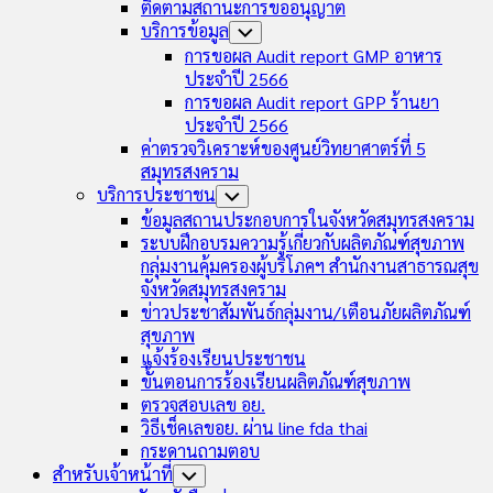
ติดตามสถานะการขออนุญาต
บริการข้อมูล
Toggle
Child
การขอผล Audit report GMP อาหาร
Menu
ประจำปี 2566
การขอผล Audit report GPP ร้านยา
ประจำปี 2566
ค่าตรวจวิเคราะห์ของศูนย์วิทยาศาตร์ที่ 5
สมุทรสงคราม
บริการประชาชน
Toggle
Child
ข้อมูลสถานประกอบการในจังหวัดสมุทรสงคราม
Menu
ระบบฝึกอบรมความรู้เกี่ยวกับผลิตภัณฑ์สุขภาพ
กลุ่มงานคุ้มครองผู้บริโภคฯ สำนักงานสาธารณสุข
จังหวัดสมุทรสงคราม
ข่าวประชาสัมพันธ์กลุ่มงาน/เตือนภัยผลิตภัณฑ์
สุขภาพ
แจ้งร้องเรียนประชาชน
ขั้นตอนการร้องเรียนผลิตภัณฑ์สุขภาพ
ตรวจสอบเลข อย.
วิธีเช็คเลขอย. ผ่าน line fda thai
กระดานถามตอบ
สำหรับเจ้าหน้าที่
Toggle