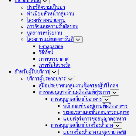
เกี่ยวกับ คบส.
Toggle
Child
ประวัติความเป็นมา
Menu
ทำเนียบหัวหน้ากลุ่มงาน
โครงสร้างหน่วยงาน
ภารกิจและความรับผิดชอบ
บุคลากรหน่วยงาน
โครงการแม่กลองการันตี
Toggle
Child
E-magazine
Menu
วิดีทัศน์
ภาพบรรยากาศ
ภาพรับโล่รางวัล
สำหรับผู้รับบริการ
Toggle
Child
บริการผู้ประกอบการ
Toggle
Menu
Child
คู่มือประชาชนกลุ่มงานคุ้มครองผู้บริโภคฯ
Menu
การขออนุญาตด้านผลิตภัณฑ์สุขภาพ
Toggle
Child
การอนุญาตเกี่ยวกับอาหาร
Toggle
Menu
Child
หลักเกณฑ์ของสถานที่ผลิตอาหาร
Menu
ระยะเวลาและขั้นตอนการอนุญาต
แบบฟอร์มการขออนุญาตอาหาร
การอนุญาตเกี่ยวกับเครื่องสำอาง
Toggle
Child
แบ่งเครื่องสำอาง ณ จุดขาย refill
Menu