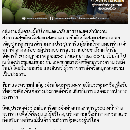
กลุ่มงานคุ้มครองผู้บริโภคและเภสัชสาธารณสุข สำนักงาน
สาธารณสุขจังหวัดสมุทรสงครามร่วมกับจังหวัดสมุทรสงคราม ขอ
เขิญชวนทุกท่านเข้าร่วมการประชุมหารือ ผู้ผลิตน้ำตาลมะพร้าว เจ้า
หน้าที่ ภาคีเครือข่ายผู้ประกอบการและภาคประชาสังคม ในวัน
อังคารที่ ๗ กรกฏาคม พ.ศ.๒๕๖๙ ตั้งแต่เวลา ๑๓.๐๐ น. เป็นต้นไป
ณ ห้องประชุมแม่กลอง ชั้น ๕ ศาลากลางจังหวัดสมุทรสงคราม (หลัง
ใหม่) โดยมีนายชยชัย แสงอินทร์ ผู้ว่าราชการจังหวัดสมุทรสงคราม
เป็นประธาน
ที่มาและความสำคัญ
: จังหวัดสมุทรสงครามจัดประชุมหารือเพื่อรับ
ฟังความคิดเห็นต่อร่างประกาศจังหวัด เกี่ยวกับการแสดงฉลากน้ำตาล
มะพร้าว
วัตถุประสงค์
: ร่วมกันหารือการจัดทำฉลากอาหารประเภทน้ำตาล
มะพร้าว เพื่อให้ข้อมูลแก่ผู้บริโภค, สร้างความเชื่อมั่นทางการค้าและ
ส่งเสริมภาพลักษณ์สินค้า รวมถึงการคุ้มครองผู้บริโภค