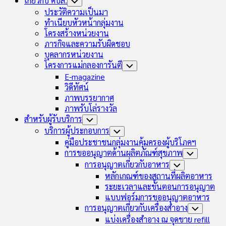
เกี่ยวกับ คบส.
Toggle
Child
ประวัติความเป็นมา
Menu
ทำเนียบหัวหน้ากลุ่มงาน
โครงสร้างหน่วยงาน
ภารกิจและความรับผิดชอบ
บุคลากรหน่วยงาน
โครงการแม่กลองการันตี
Toggle
Child
E-magazine
Menu
วิดีทัศน์
ภาพบรรยากาศ
ภาพรับโล่รางวัล
สำหรับผู้รับบริการ
Toggle
Child
บริการผู้ประกอบการ
Toggle
Menu
Child
คู่มือประชาชนกลุ่มงานคุ้มครองผู้บริโภคฯ
Menu
การขออนุญาตด้านผลิตภัณฑ์สุขภาพ
Toggle
Child
การอนุญาตเกี่ยวกับอาหาร
Toggle
Menu
Child
หลักเกณฑ์ของสถานที่ผลิตอาหาร
Menu
ระยะเวลาและขั้นตอนการอนุญาต
แบบฟอร์มการขออนุญาตอาหาร
การอนุญาตเกี่ยวกับเครื่องสำอาง
Toggle
Child
แบ่งเครื่องสำอาง ณ จุดขาย refill
Menu