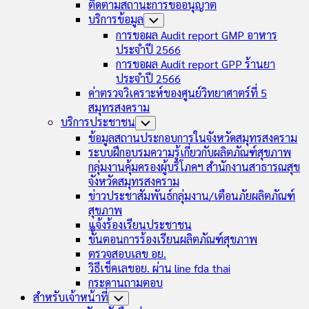
ติดตามสถานะการขออนุญาต
บริการข้อมูล
Toggle
Child
การขอผล Audit report GMP อาหาร
Menu
ประจำปี 2566
การขอผล Audit report GPP ร้านยา
ประจำปี 2566
ค่าตรวจวิเคราะห์ของศูนย์วิทยาศาตร์ที่ 5
สมุทรสงคราม
บริการประชาชน
Toggle
Child
ข้อมูลสถานประกอบการในจังหวัดสมุทรสงคราม
Menu
ระบบฝึกอบรมความรู้เกี่ยวกับผลิตภัณฑ์สุขภาพ
กลุ่มงานคุ้มครองผู้บริโภคฯ สำนักงานสาธารณสุข
จังหวัดสมุทรสงคราม
ข่าวประชาสัมพันธ์กลุ่มงาน/เตือนภัยผลิตภัณฑ์
สุขภาพ
แจ้งร้องเรียนประชาชน
ขั้นตอนการร้องเรียนผลิตภัณฑ์สุขภาพ
ตรวจสอบเลข อย.
วิธีเช็คเลขอย. ผ่าน line fda thai
กระดานถามตอบ
สำหรับเจ้าหน้าที่
Toggle