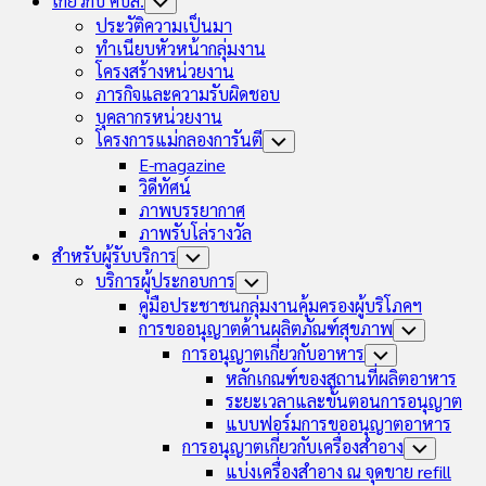
เกี่ยวกับ คบส.
Toggle
Child
ประวัติความเป็นมา
Menu
ทำเนียบหัวหน้ากลุ่มงาน
โครงสร้างหน่วยงาน
ภารกิจและความรับผิดชอบ
บุคลากรหน่วยงาน
โครงการแม่กลองการันตี
Toggle
Child
E-magazine
Menu
วิดีทัศน์
ภาพบรรยากาศ
ภาพรับโล่รางวัล
สำหรับผู้รับบริการ
Toggle
Child
บริการผู้ประกอบการ
Toggle
Menu
Child
คู่มือประชาชนกลุ่มงานคุ้มครองผู้บริโภคฯ
Menu
การขออนุญาตด้านผลิตภัณฑ์สุขภาพ
Toggle
Child
การอนุญาตเกี่ยวกับอาหาร
Toggle
Menu
Child
หลักเกณฑ์ของสถานที่ผลิตอาหาร
Menu
ระยะเวลาและขั้นตอนการอนุญาต
แบบฟอร์มการขออนุญาตอาหาร
การอนุญาตเกี่ยวกับเครื่องสำอาง
Toggle
Child
แบ่งเครื่องสำอาง ณ จุดขาย refill
Menu