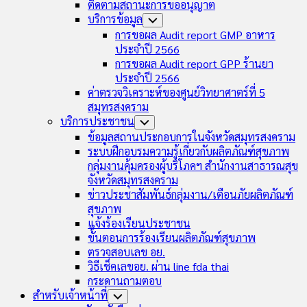
ติดตามสถานะการขออนุญาต
บริการข้อมูล
Toggle
Child
การขอผล Audit report GMP อาหาร
Menu
ประจำปี 2566
การขอผล Audit report GPP ร้านยา
ประจำปี 2566
ค่าตรวจวิเคราะห์ของศูนย์วิทยาศาตร์ที่ 5
สมุทรสงคราม
บริการประชาชน
Toggle
Child
ข้อมูลสถานประกอบการในจังหวัดสมุทรสงคราม
Menu
ระบบฝึกอบรมความรู้เกี่ยวกับผลิตภัณฑ์สุขภาพ
กลุ่มงานคุ้มครองผู้บริโภคฯ สำนักงานสาธารณสุข
จังหวัดสมุทรสงคราม
ข่าวประชาสัมพันธ์กลุ่มงาน/เตือนภัยผลิตภัณฑ์
สุขภาพ
แจ้งร้องเรียนประชาชน
ขั้นตอนการร้องเรียนผลิตภัณฑ์สุขภาพ
ตรวจสอบเลข อย.
วิธีเช็คเลขอย. ผ่าน line fda thai
กระดานถามตอบ
สำหรับเจ้าหน้าที่
Toggle