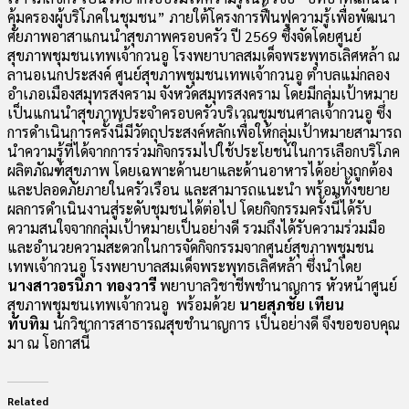
คุ้มครองผู้บริโภคในชุมชน” ภายใต้โครงการฟื้นฟูความรู้เพื่อพัฒนา
ศัยภาพอาสาแกนนำสุขภาพครอบครัว ปี 2569 ซึ่งจัดโดยศูนย์
สุขภาพชุมชนเทพเจ้ากวนอู โรงพยาบาลสมเด็จพระพุทธเลิศหล้า ณ
ลานอเนกประสงค์ ศูนย์สุขภาพชุมชนเทพเจ้ากวนอู ตำบลแม่กลอง
อำเภอเมืองสมุทรสงคราม จังหวัดสมุทรสงคราม โดยมีกลุ่มเป้าหมาย
เป็นแกนนำสุขภาพประจำครอบครัวบริเวณชุมชนศาลเจ้ากวนอู ซึ่ง
การดำเนินการครั้งนี้มีวัตถุประสงค์หลักเพื่อให้กลุ่มเป้าหมายสามารถ
นำความรู้ที่ได้จากการร่วมกิจกรรมไปใช้ประโยชน์ในการเลือกบริโภค
ผลิตภัณฑ์สุขภาพ โดยเฉพาะด้านยาและด้านอาหารได้อย่างถูกต้อง
และปลอดภัยภายในครัวเรือน และสามารถแนะนำ พร้อมทั้งขยาย
ผลการดำเนินงานสู่ระดับชุมชนได้ต่อไป โดยกิจกรรมครั้งนี้ได้รับ
ความสนใจจากกลุ่มเป้าหมายเป็นอย่างดี รวมถึงได้รับความร่วมมือ
และอำนวยความสะดวกในการจัดกิจกรรมจากศูนย์สุขภาพชุมชน
เทพเจ้ากวนอู โรงพยาบาลสมเด็จพระพุทธเลิศหล้า ซึ่งนำโดย
นางสาวอรนิภา ทองวารี
พยาบาลวิชาชีพชำนาญการ
หัวหน้าศูนย์
สุขภาพชุมชนเทพเจ้ากวนอู พร้อมด้วย
นายสุภชัย เทียน
ทับทิม
นักวิชาการสาธารณสุขชำนาญการ เป็นอย่างดี จึงขอขอบคุณ
มา ณ โอกาสนี้
Related