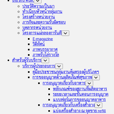
เกี่ยวกับ คบส.
Toggle
Child
ประวัติความเป็นมา
Menu
ทำเนียบหัวหน้ากลุ่มงาน
โครงสร้างหน่วยงาน
ภารกิจและความรับผิดชอบ
บุคลากรหน่วยงาน
โครงการแม่กลองการันตี
Toggle
Child
E-magazine
Menu
วิดีทัศน์
ภาพบรรยากาศ
ภาพรับโล่รางวัล
สำหรับผู้รับบริการ
Toggle
Child
บริการผู้ประกอบการ
Toggle
Menu
Child
คู่มือประชาชนกลุ่มงานคุ้มครองผู้บริโภคฯ
Menu
การขออนุญาตด้านผลิตภัณฑ์สุขภาพ
Toggle
Child
การอนุญาตเกี่ยวกับอาหาร
Toggle
Menu
Child
หลักเกณฑ์ของสถานที่ผลิตอาหาร
Menu
ระยะเวลาและขั้นตอนการอนุญาต
แบบฟอร์มการขออนุญาตอาหาร
การอนุญาตเกี่ยวกับเครื่องสำอาง
Toggle
Child
แบ่งเครื่องสำอาง ณ จุดขาย refill
Menu