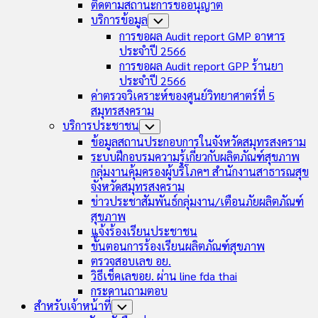
ติดตามสถานะการขออนุญาต
บริการข้อมูล
Toggle
Child
การขอผล Audit report GMP อาหาร
Menu
ประจำปี 2566
การขอผล Audit report GPP ร้านยา
ประจำปี 2566
ค่าตรวจวิเคราะห์ของศูนย์วิทยาศาตร์ที่ 5
สมุทรสงคราม
บริการประชาชน
Toggle
Child
ข้อมูลสถานประกอบการในจังหวัดสมุทรสงคราม
Menu
ระบบฝึกอบรมความรู้เกี่ยวกับผลิตภัณฑ์สุขภาพ
กลุ่มงานคุ้มครองผู้บริโภคฯ สำนักงานสาธารณสุข
จังหวัดสมุทรสงคราม
ข่าวประชาสัมพันธ์กลุ่มงาน/เตือนภัยผลิตภัณฑ์
สุขภาพ
แจ้งร้องเรียนประชาชน
ขั้นตอนการร้องเรียนผลิตภัณฑ์สุขภาพ
ตรวจสอบเลข อย.
วิธีเช็คเลขอย. ผ่าน line fda thai
กระดานถามตอบ
สำหรับเจ้าหน้าที่
Toggle