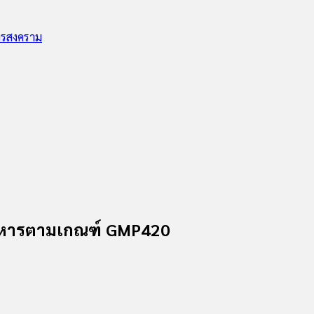
ทรสงคราม
อาหารตามเกณฑ์ GMP420