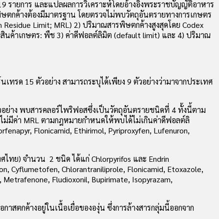
ง 419 รายการ และแปลผลการวิเคราะห์โดยอ้างอิงพระราชบัญญัติอาหาร
ารพิษตกค้างต้องมีมาตรฐาน โดยตรวจไม่พบวัตถุอันตรายทางการเกษตร
mum Residue Limit; MRL) 2) ปริมาณสารพิษตกค้างสูงสุดโดย Codex
้าเกษตร: พืช 3) ค่าดีฟอลต์ลิมิต (default limit) และ 4) ปริมาณ
ร์นเทรด 15 ตัวอย่าง สามารถระบุได้เพียง 9 ตัวอย่างว่ามาจากประเทศ
่าง พบสารคลอร์ไพริฟอสซึ่งเป็นวัตถุอันตรายชนิดที่ 4 ทั้งนี้ตาม
ี่ไม่มีค่า MRL ตามกฎหมายกำหนดให้พบได้ไม่เกินค่าดีฟอลต์ลิ
fenapyr, Flonicamid, Ethirimol, Pyriproxyfen, Lufenuron,
ศไทย) จำนวน 2 ชนิด ได้แก่ Chlorpyrifos และ Endrin
on, Cyflumetofen, Chlorantraniliprole, Flonicamid, Etoxazole,
, Metrafenone, Fludioxonil, Bupirimate, Isopyrazam,
กค้างอยู่ในเนื้อเยื่อขององุ่น ซึ่งการล้างสารกลุ่มนี้ออกจาก