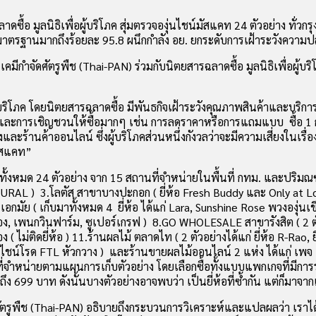
ลาดซื้อ มูลนิธิเพื่อผู้บริโภค สุ่มตรวจองุ่นไชน์มัสแคท 24 ตัวอย่าง 
รฐานมากถึงร้อยละ 95.8 ผนึกกำลัง อย. ยกระดับการเฝ้าระวังความปลอด
ภัยสารเคมีกำจัดศัตรูพืช (Thai-PAN) ร่วมกับนิตยสารฉลาดซื้อ มูลนิธิเพ
ผู้บริโภค โดยนิตยสารฉลาดซื้อ มีพันธกิจเฝ้าระวังคุณภาพสินค้าและบริ
ชันและการเชิญชวนให้ซื้อมากๆ เช่น การลดราคาหรือการแถมแบบ ซื้อ 1 กล่
และร้านค้าออนไลน์ ซึ่งผู้บริโภคส่วนหนึ่งกังวลว่าจะมีความเสี่ยงในเร
์มัสแคท”
งหมด 24 ตัวอย่าง จาก 15 สถานที่จำหน่ายในพื้นที่ กทม. และปริมณฑล ดั
 NATURAL ) 3.โลตัส สาขาบางปะกอก ( ยี่ห้อ Fresh Buddy และ Only at L
เวย์ เอกมัย ( เก็บมาทั้งหมด 4 ยี่ห้อ ได้แก่ Lara, Sunshine Rose พวงองุ
 เพนกวินฟาร์ม, ซูเปอร์เกรฟ ) 8.GO WHOLESALE สาขารังสิต ( 2 ตัวอย่า
ง ( ไม่ติดยี่ห้อ ) 11.ร้านผลไม้ ตลาดไท ( 2 ตัวอย่างได้แก่ ยี่ห้อ R-Rao, 
นไชน์โรด FTL หัวกวาง ) และร้านขายผลไม้ออนไลน์ 2 แห่ง ได้แก่ เพจ Fr
ี่จำหน่ายตามแผนการเก็บตัวอย่าง โดยเลือกซื้อทั้งแบบแพกเกจที่มีการระ
 ถึง 699 บาท ดังนั้นบางตัวอย่างอาจพบว่า เป็นยี่ห้อที่ซ้ำกัน แต่ก็มา
พืช (Thai-PAN) อธิบายถึงกระบวนการวิเคราะห์และแปลผลว่า เราได้ส่งต