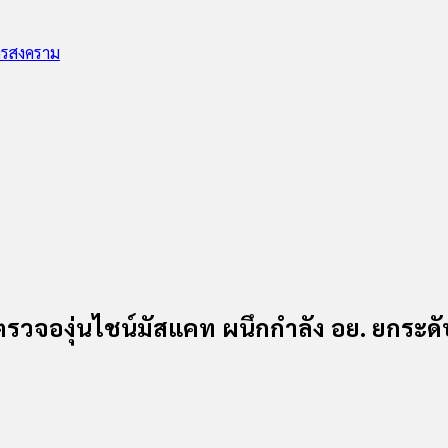
ทรสงคราม
มตรวจองุ่นไชน์มัสแคท ผนึกกำลัง อย. ยกระ