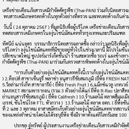
เครือข่ายเตือนภัยสารเคมีกำจัดศัตรูพืช (Thai-PAN) ร่วมกับนิตยสารฉ
พบสารเคมีเกษตรตกค้างในทุกตัวอย่างที่ตรวจ และพบตกค้างเกินค่ามาต
วันนี้ ( 24 ตุลาคม 2567 ) ที่มูลนิธิเพื่อผู้บริโภค เครือข่ายเตือน
ทดสอบสารเคมีเกษตรในองุ่นไชน์มัสแคททั่วกรุงเทพและปริมณฑล
ทัศนีย์ แน่นอุดร บรรณาธิการนิตยสารฉลาดซื้อ กล่าวว่า มูลนิธิเพื่อ
บริโภคว่า องุ่นไชน์มัสแคทที่มีขายอยู่ทั่วไปในช่วงเวลานี้ มีโปรโม
ปลีกขนาดใหญ่ ซูเปอร์มาร์เก็ตชั้นนำ ร้านสะดวกซื้อ รถเร่ แผงข้างทาง
กำจัดศัตรูพืช (Thai-PAN) มาร่วมกันตรวจสารพิษตกค้างในองุ่นไชน
“การเก็บตัวอย่างองุ่นไชน์มัสแคทครั้งนี้เราเก็บองุ่นไชน์มัสแคททั้
) 2.ท็อปส์ สาขาเซ็นจูรี่ พลาซ่า อนุสาวรีชัยสมรภูมิ (ยี่ห้อ FRESH
5.วิลล่ามาร์เก็ท สาขาอารีย์ ( ยี่ห้อ Fresh Fruit ) 6.แม็กซ์แวลู เกท
MARKET สยามพารากอน (รวม 3 ตัวอย่างได้แก่ ยี่ห้อ R-Rao ปลาสีทอง,
ย่านอนุสาวรีชัยสมรภูมิ ( ยี่ห้อ Califresh ) 10.ร้านผลไม้ ตลาดสี่มุมเมือ
เกรฟ, ซันไชน์โรด FTL หัวกวาง ) 13.ร้านผลไม้ ตลาด อตก. ( ยี่ห้อซั
ที่ 2 และ 3 ตุลาคม อาสาสมัครเก็บตัวอย่างองุ่นไชน์มัสแคทจากสถานท
ของแหล่งจำหน่ายโดยไม่ได้ระบุยี่ห้อ ซึ่งมีราคาตั้งแต่กิโลกรัมละ 100
ปรกชล อู๋ทรัพย์ ผู้ประสานงานเครือข่ายเตือนภัยสารเคมีกำจัดศัตรู