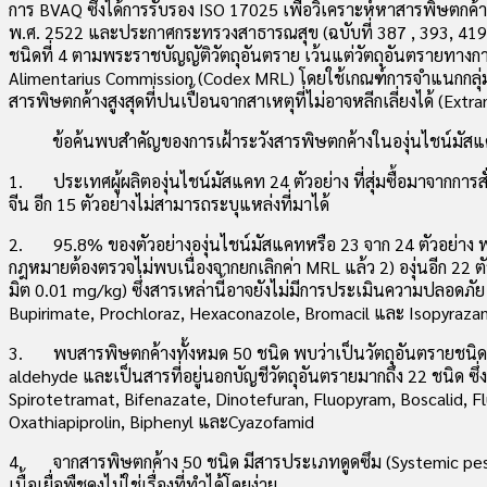
การ BVAQ ซึ่งได้การรับรอง ISO 17025 เพื่อวิเคราะห์หาสารพิษตก
พ.ศ. 2522 และประกาศกระทรวงสาธารณสุข (ฉบับที่ 387 , 393, 419 
ชนิดที่ 4 ตามพระราชบัญญัติวัตถุอันตราย เว้นแต่วัตถุอันตรายทางก
Alimentarius Commission (Codex MRL) โดยใช้เกณฑ์การจำแนกกลุ่มส
สารพิษตกค้างสูงสุดที่ปนเปื้อนจากสาเหตุที่ไม่อาจหลีกเลี่ยงได้ (E
ข้อค้นพบสำคัญของการเฝ้าระวังสารพิษตกค้างในองุ่นไชน์มัสแค
1. ประเทศผู้ผลิตองุ่นไชน์มัสแคท 24 ตัวอย่าง ที่สุ่มซื้อมาจากการ
จีน อีก 15 ตัวอย่างไม่สามารถระบุแหล่งที่มาได้
2. 95.8% ของตัวอย่างองุ่นไชน์มัสแคทหรือ 23 จาก 24 ตัวอย่าง พบสา
กฎหมายต้องตรวจไม่พบเนื่องจากยกเลิกค่า MRL แล้ว 2) องุ่นอีก 22 ต
มิต 0.01 mg/kg) ซึ่งสารเหล่านี้อาจยังไม่มีการประเมินความปลอดภัย
Bupirimate, Prochloraz, Hexaconazole, Bromacil และ Isopyraza
3. พบสารพิษตกค้างทั้งหมด 50 ชนิด พบว่าเป็นวัตถุอันตรายชนิดที่
aldehyde และเป็นสารที่อยู่นอกบัญชีวัตถุอันตรายมากถึง 22 ชนิด ซึ่
Spirotetramat, Bifenazate, Dinotefuran, Fluopyram, Boscalid, Fl
Oxathiapiprolin, Biphenyl และCyazofamid
4. จากสารพิษตกค้าง 50 ชนิด มีสารประเภทดูดซึม (Systemic pesticid
เนื้อเยื่อพืชคงไม่ใช่เรื่องที่ทำได้โดยง่าย