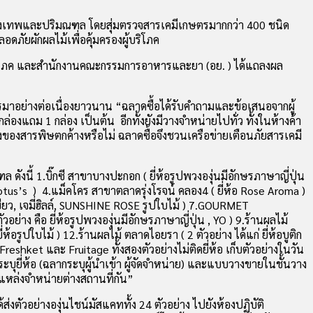
ทั่วกรุงเทพและปริมณฑล โดยสุ่มตรวจสารเคมีเกษตรมากกว่า 400 ชนิด
ภัยผักผลไม้เพื่อคุ้มครองผู้บริโภค
ื่อผู้บริโภค และสำนักงานคณะกรรมการอาหารและยา (อย. ) ได้แถลงผล
การมาอย่างต่อเนื่องยาวนาน “ฉลาดซื้อได้รับคำถามและข้อเสนอจากผู้
องแถม 1 กล่อง เป็นต้น อีกทั้งยังมีวางจำหน่ายไปทั่ว ทั้งในห้างค้า
ื่องของสารพิษตกค้างหรือไม่ ฉลาดซื้อจึงชวนเครือข่ายเตือนภัยสารเคมี
งนี้ 1.บิ๊กซี สาขาบางปะกอก ( ยี่ห้อรูปพวงองุ่นมีอักษรภาษาญี่ปุ่น
otus’s ) 4.แม็คโคร สาขาตลาดรุ่งโรจน์ คลอง4 ( ยี่ห้อ Rose Aroma )
่นเขียว, เจมี่ฮิลล์, SUNSHINE ROSE รูปใบไม้ ) 7.GOURMET
ง คือ ยี่ห้อรูปพวงองุ่นมีอักษรภาษาญี่ปุ่น , YO ) 9.ร้านผลไม้
ยี่ห้อรูปใบไม้ ) 12.ร้านผลไม้ ตลาดไอยรา ( 2 ตัวอย่าง ได้แก่ ยี่ห้อบูติก
eshket และ Fruitage ทั้งสองตัวอย่างไม่ติดยี่ห้อ เก็บตัวอย่างในวัน
บุยี่ห้อ (ฉลากระบุผู้นำเข้า ผู้จัดจำหน่าย) และแบบวางขายในชั้นวาง
จากแหล่งจำหน่ายต่างสถานที่กัน”
ัวอย่างองุ่นไชน์มัสแคททั้ง 24 ตัวอย่าง ไปยังห้องปฏิบัติ