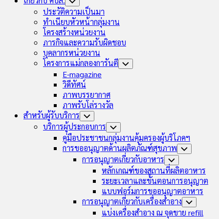
เกี่ยวกับ คบส.
Toggle
Child
ประวัติความเป็นมา
Menu
ทำเนียบหัวหน้ากลุ่มงาน
โครงสร้างหน่วยงาน
ภารกิจและความรับผิดชอบ
บุคลากรหน่วยงาน
โครงการแม่กลองการันตี
Toggle
Child
E-magazine
Menu
วิดีทัศน์
ภาพบรรยากาศ
ภาพรับโล่รางวัล
สำหรับผู้รับบริการ
Toggle
Child
บริการผู้ประกอบการ
Toggle
Menu
Child
คู่มือประชาชนกลุ่มงานคุ้มครองผู้บริโภคฯ
Menu
การขออนุญาตด้านผลิตภัณฑ์สุขภาพ
Toggle
Child
การอนุญาตเกี่ยวกับอาหาร
Toggle
Menu
Child
หลักเกณฑ์ของสถานที่ผลิตอาหาร
Menu
ระยะเวลาและขั้นตอนการอนุญาต
แบบฟอร์มการขออนุญาตอาหาร
การอนุญาตเกี่ยวกับเครื่องสำอาง
Toggle
Child
แบ่งเครื่องสำอาง ณ จุดขาย refill
Menu