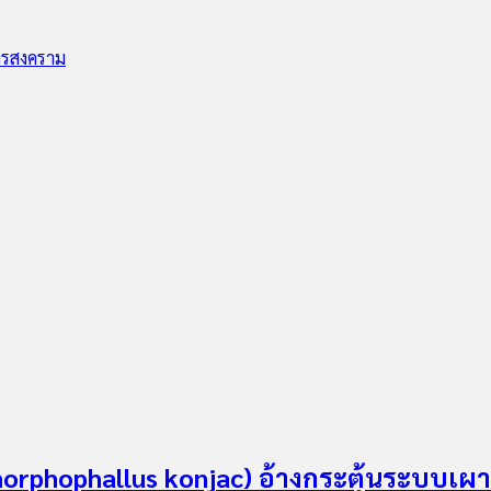
ทรสงคราม
orphophallus konjac) อ้างกระตุ้นระบบเผ