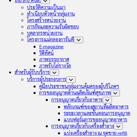
เกี่ยวกับ คบส.
Toggle
Child
ประวัติความเป็นมา
Menu
ทำเนียบหัวหน้ากลุ่มงาน
โครงสร้างหน่วยงาน
ภารกิจและความรับผิดชอบ
บุคลากรหน่วยงาน
โครงการแม่กลองการันตี
Toggle
Child
E-magazine
Menu
วิดีทัศน์
ภาพบรรยากาศ
ภาพรับโล่รางวัล
สำหรับผู้รับบริการ
Toggle
Child
บริการผู้ประกอบการ
Toggle
Menu
Child
คู่มือประชาชนกลุ่มงานคุ้มครองผู้บริโภคฯ
Menu
การขออนุญาตด้านผลิตภัณฑ์สุขภาพ
Toggle
Child
การอนุญาตเกี่ยวกับอาหาร
Toggle
Menu
Child
หลักเกณฑ์ของสถานที่ผลิตอาหาร
Menu
ระยะเวลาและขั้นตอนการอนุญาต
แบบฟอร์มการขออนุญาตอาหาร
การอนุญาตเกี่ยวกับเครื่องสำอาง
Toggle
Child
แบ่งเครื่องสำอาง ณ จุดขาย refill
Menu