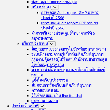
ติดตามสถานะการขออนุญาต
บริการข้อมูล
Toggle
Child
การขอผล Audit report GMP อาหาร
Menu
ประจำปี 2566
การขอผล Audit report GPP ร้านยา
ประจำปี 2566
ค่าตรวจวิเคราะห์ของศูนย์วิทยาศาตร์ที่ 5
สมุทรสงคราม
บริการประชาชน
Toggle
Child
ข้อมูลสถานประกอบการในจังหวัดสมุทรสงคราม
Menu
ระบบฝึกอบรมความรู้เกี่ยวกับผลิตภัณฑ์สุขภาพ
กลุ่มงานคุ้มครองผู้บริโภคฯ สำนักงานสาธารณสุข
จังหวัดสมุทรสงคราม
ข่าวประชาสัมพันธ์กลุ่มงาน/เตือนภัยผลิตภัณฑ์
สุขภาพ
แจ้งร้องเรียนประชาชน
ขั้นตอนการร้องเรียนผลิตภัณฑ์สุขภาพ
ตรวจสอบเลข อย.
วิธีเช็คเลขอย. ผ่าน line fda thai
กระดานถามตอบ
สำหรับเจ้าหน้าที่
Toggle