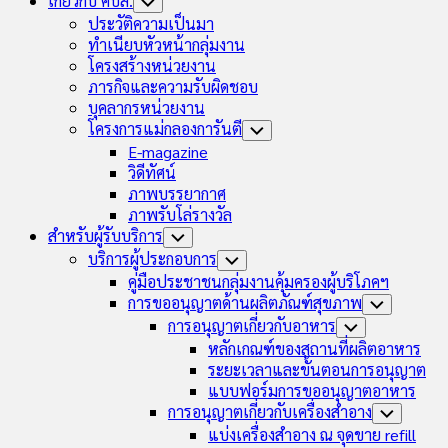
เกี่ยวกับ คบส.
Toggle
Child
ประวัติความเป็นมา
Menu
ทำเนียบหัวหน้ากลุ่มงาน
โครงสร้างหน่วยงาน
ภารกิจและความรับผิดชอบ
บุคลากรหน่วยงาน
โครงการแม่กลองการันตี
Toggle
Child
E-magazine
Menu
วิดีทัศน์
ภาพบรรยากาศ
ภาพรับโล่รางวัล
สำหรับผู้รับบริการ
Toggle
Child
บริการผู้ประกอบการ
Toggle
Menu
Child
คู่มือประชาชนกลุ่มงานคุ้มครองผู้บริโภคฯ
Menu
การขออนุญาตด้านผลิตภัณฑ์สุขภาพ
Toggle
Child
การอนุญาตเกี่ยวกับอาหาร
Toggle
Menu
Child
หลักเกณฑ์ของสถานที่ผลิตอาหาร
Menu
ระยะเวลาและขั้นตอนการอนุญาต
แบบฟอร์มการขออนุญาตอาหาร
การอนุญาตเกี่ยวกับเครื่องสำอาง
Toggle
Child
แบ่งเครื่องสำอาง ณ จุดขาย refill
Menu