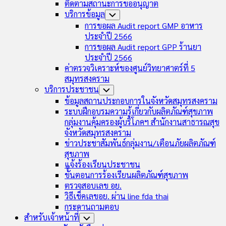
ติดตามสถานะการขออนุญาต
บริการข้อมูล
Toggle
Child
การขอผล Audit report GMP อาหาร
Menu
ประจำปี 2566
การขอผล Audit report GPP ร้านยา
ประจำปี 2566
ค่าตรวจวิเคราะห์ของศูนย์วิทยาศาตร์ที่ 5
สมุทรสงคราม
บริการประชาชน
Toggle
Child
ข้อมูลสถานประกอบการในจังหวัดสมุทรสงคราม
Menu
ระบบฝึกอบรมความรู้เกี่ยวกับผลิตภัณฑ์สุขภาพ
กลุ่มงานคุ้มครองผู้บริโภคฯ สำนักงานสาธารณสุข
จังหวัดสมุทรสงคราม
ข่าวประชาสัมพันธ์กลุ่มงาน/เตือนภัยผลิตภัณฑ์
สุขภาพ
แจ้งร้องเรียนประชาชน
ขั้นตอนการร้องเรียนผลิตภัณฑ์สุขภาพ
ตรวจสอบเลข อย.
วิธีเช็คเลขอย. ผ่าน line fda thai
กระดานถามตอบ
สำหรับเจ้าหน้าที่
Toggle