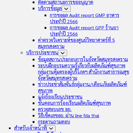
ติดตามสถานะการขออนุญาต
บริการข้อมูล
Toggle
Child
การขอผล Audit report GMP อาหาร
Menu
ประจำปี 2566
การขอผล Audit report GPP ร้านยา
ประจำปี 2566
ค่าตรวจวิเคราะห์ของศูนย์วิทยาศาตร์ที่ 5
สมุทรสงคราม
บริการประชาชน
Toggle
Child
ข้อมูลสถานประกอบการในจังหวัดสมุทรสงคราม
Menu
ระบบฝึกอบรมความรู้เกี่ยวกับผลิตภัณฑ์สุขภาพ
กลุ่มงานคุ้มครองผู้บริโภคฯ สำนักงานสาธารณสุข
จังหวัดสมุทรสงคราม
ข่าวประชาสัมพันธ์กลุ่มงาน/เตือนภัยผลิตภัณฑ์
สุขภาพ
แจ้งร้องเรียนประชาชน
ขั้นตอนการร้องเรียนผลิตภัณฑ์สุขภาพ
ตรวจสอบเลข อย.
วิธีเช็คเลขอย. ผ่าน line fda thai
กระดานถามตอบ
สำหรับเจ้าหน้าที่
Toggle