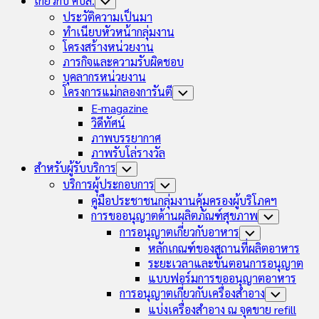
เกี่ยวกับ คบส.
Toggle
Child
ประวัติความเป็นมา
Menu
ทำเนียบหัวหน้ากลุ่มงาน
โครงสร้างหน่วยงาน
ภารกิจและความรับผิดชอบ
บุคลากรหน่วยงาน
โครงการแม่กลองการันตี
Toggle
Child
E-magazine
Menu
วิดีทัศน์
ภาพบรรยากาศ
ภาพรับโล่รางวัล
สำหรับผู้รับบริการ
Toggle
Child
บริการผู้ประกอบการ
Toggle
Menu
Child
คู่มือประชาชนกลุ่มงานคุ้มครองผู้บริโภคฯ
Menu
การขออนุญาตด้านผลิตภัณฑ์สุขภาพ
Toggle
Child
การอนุญาตเกี่ยวกับอาหาร
Toggle
Menu
Child
หลักเกณฑ์ของสถานที่ผลิตอาหาร
Menu
ระยะเวลาและขั้นตอนการอนุญาต
แบบฟอร์มการขออนุญาตอาหาร
การอนุญาตเกี่ยวกับเครื่องสำอาง
Toggle
Child
แบ่งเครื่องสำอาง ณ จุดขาย refill
Menu