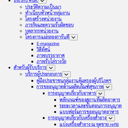
เกี่ยวกับ คบส.
Toggle
Child
ประวัติความเป็นมา
Menu
ทำเนียบหัวหน้ากลุ่มงาน
โครงสร้างหน่วยงาน
ภารกิจและความรับผิดชอบ
บุคลากรหน่วยงาน
โครงการแม่กลองการันตี
Toggle
Child
E-magazine
Menu
วิดีทัศน์
ภาพบรรยากาศ
ภาพรับโล่รางวัล
สำหรับผู้รับบริการ
Toggle
Child
บริการผู้ประกอบการ
Toggle
Menu
Child
คู่มือประชาชนกลุ่มงานคุ้มครองผู้บริโภคฯ
Menu
การขออนุญาตด้านผลิตภัณฑ์สุขภาพ
Toggle
Child
การอนุญาตเกี่ยวกับอาหาร
Toggle
Menu
Child
หลักเกณฑ์ของสถานที่ผลิตอาหาร
Menu
ระยะเวลาและขั้นตอนการอนุญาต
แบบฟอร์มการขออนุญาตอาหาร
การอนุญาตเกี่ยวกับเครื่องสำอาง
Toggle
Child
แบ่งเครื่องสำอาง ณ จุดขาย refill
Menu