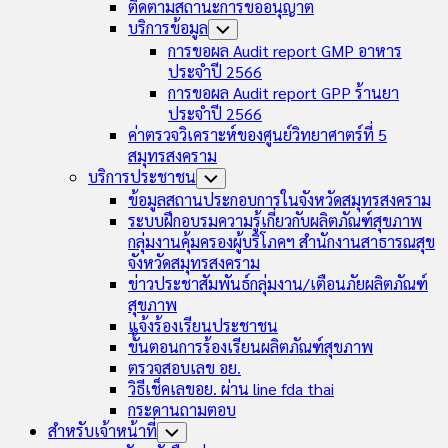
ติดตามสถานะการขออนุญาต
บริการข้อมูล
Toggle
Child
การขอผล Audit report GMP อาหาร
Menu
ประจำปี 2566
การขอผล Audit report GPP ร้านยา
ประจำปี 2566
ค่าตรวจวิเคราะห์ของศูนย์วิทยาศาตร์ที่ 5
สมุทรสงคราม
บริการประชาชน
Toggle
Child
ข้อมูลสถานประกอบการในจังหวัดสมุทรสงคราม
Menu
ระบบฝึกอบรมความรู้เกี่ยวกับผลิตภัณฑ์สุขภาพ
กลุ่มงานคุ้มครองผู้บริโภคฯ สำนักงานสาธารณสุข
จังหวัดสมุทรสงคราม
ข่าวประชาสัมพันธ์กลุ่มงาน/เตือนภัยผลิตภัณฑ์
สุขภาพ
แจ้งร้องเรียนประชาชน
ขั้นตอนการร้องเรียนผลิตภัณฑ์สุขภาพ
ตรวจสอบเลข อย.
วิธีเช็คเลขอย. ผ่าน line fda thai
กระดานถามตอบ
สำหรับเจ้าหน้าที่
Toggle