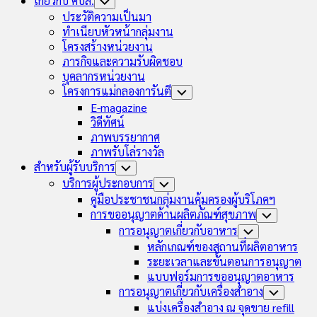
เกี่ยวกับ คบส.
Toggle
Child
ประวัติความเป็นมา
Menu
ทำเนียบหัวหน้ากลุ่มงาน
โครงสร้างหน่วยงาน
ภารกิจและความรับผิดชอบ
บุคลากรหน่วยงาน
โครงการแม่กลองการันตี
Toggle
Child
E-magazine
Menu
วิดีทัศน์
ภาพบรรยากาศ
ภาพรับโล่รางวัล
สำหรับผู้รับบริการ
Toggle
Child
บริการผู้ประกอบการ
Toggle
Menu
Child
คู่มือประชาชนกลุ่มงานคุ้มครองผู้บริโภคฯ
Menu
การขออนุญาตด้านผลิตภัณฑ์สุขภาพ
Toggle
Child
การอนุญาตเกี่ยวกับอาหาร
Toggle
Menu
Child
หลักเกณฑ์ของสถานที่ผลิตอาหาร
Menu
ระยะเวลาและขั้นตอนการอนุญาต
แบบฟอร์มการขออนุญาตอาหาร
การอนุญาตเกี่ยวกับเครื่องสำอาง
Toggle
Child
แบ่งเครื่องสำอาง ณ จุดขาย refill
Menu