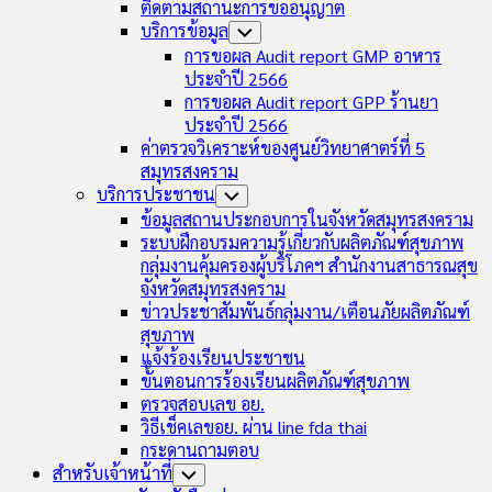
ติดตามสถานะการขออนุญาต
บริการข้อมูล
Toggle
Child
การขอผล Audit report GMP อาหาร
Menu
ประจำปี 2566
การขอผล Audit report GPP ร้านยา
ประจำปี 2566
ค่าตรวจวิเคราะห์ของศูนย์วิทยาศาตร์ที่ 5
สมุทรสงคราม
บริการประชาชน
Toggle
Child
ข้อมูลสถานประกอบการในจังหวัดสมุทรสงคราม
Menu
ระบบฝึกอบรมความรู้เกี่ยวกับผลิตภัณฑ์สุขภาพ
กลุ่มงานคุ้มครองผู้บริโภคฯ สำนักงานสาธารณสุข
จังหวัดสมุทรสงคราม
ข่าวประชาสัมพันธ์กลุ่มงาน/เตือนภัยผลิตภัณฑ์
สุขภาพ
แจ้งร้องเรียนประชาชน
ขั้นตอนการร้องเรียนผลิตภัณฑ์สุขภาพ
ตรวจสอบเลข อย.
วิธีเช็คเลขอย. ผ่าน line fda thai
กระดานถามตอบ
สำหรับเจ้าหน้าที่
Toggle