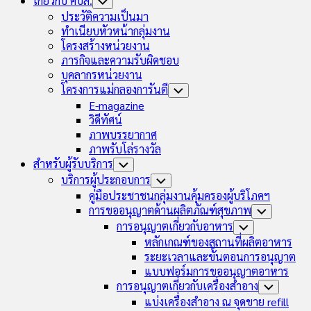
เกี่ยวกับ คบส.
Toggle
Child
ประวัติความเป็นมา
Menu
ทำเนียบหัวหน้ากลุ่มงาน
โครงสร้างหน่วยงาน
ภารกิจและความรับผิดชอบ
บุคลากรหน่วยงาน
โครงการแม่กลองการันตี
Toggle
Child
E-magazine
Menu
วิดีทัศน์
ภาพบรรยากาศ
ภาพรับโล่รางวัล
สำหรับผู้รับบริการ
Toggle
Child
บริการผู้ประกอบการ
Toggle
Menu
Child
คู่มือประชาชนกลุ่มงานคุ้มครองผู้บริโภคฯ
Menu
การขออนุญาตด้านผลิตภัณฑ์สุขภาพ
Toggle
Child
การอนุญาตเกี่ยวกับอาหาร
Toggle
Menu
Child
หลักเกณฑ์ของสถานที่ผลิตอาหาร
Menu
ระยะเวลาและขั้นตอนการอนุญาต
แบบฟอร์มการขออนุญาตอาหาร
การอนุญาตเกี่ยวกับเครื่องสำอาง
Toggle
Child
แบ่งเครื่องสำอาง ณ จุดขาย refill
Menu