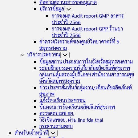
ติดตามสถานะการขออนุญาต
บริการข้อมูล
Toggle
Child
การขอผล Audit report GMP อาหาร
Menu
ประจำปี 2566
การขอผล Audit report GPP ร้านยา
ประจำปี 2566
ค่าตรวจวิเคราะห์ของศูนย์วิทยาศาตร์ที่ 5
สมุทรสงคราม
บริการประชาชน
Toggle
Child
ข้อมูลสถานประกอบการในจังหวัดสมุทรสงคราม
Menu
ระบบฝึกอบรมความรู้เกี่ยวกับผลิตภัณฑ์สุขภาพ
กลุ่มงานคุ้มครองผู้บริโภคฯ สำนักงานสาธารณสุข
จังหวัดสมุทรสงคราม
ข่าวประชาสัมพันธ์กลุ่มงาน/เตือนภัยผลิตภัณฑ์
สุขภาพ
แจ้งร้องเรียนประชาชน
ขั้นตอนการร้องเรียนผลิตภัณฑ์สุขภาพ
ตรวจสอบเลข อย.
วิธีเช็คเลขอย. ผ่าน line fda thai
กระดานถามตอบ
สำหรับเจ้าหน้าที่
Toggle