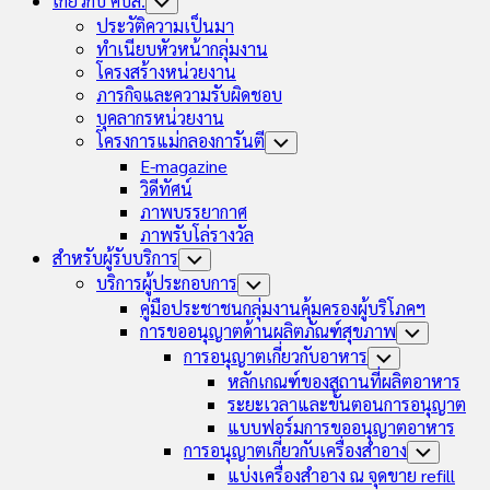
เกี่ยวกับ คบส.
Toggle
Child
ประวัติความเป็นมา
Menu
ทำเนียบหัวหน้ากลุ่มงาน
โครงสร้างหน่วยงาน
ภารกิจและความรับผิดชอบ
บุคลากรหน่วยงาน
โครงการแม่กลองการันตี
Toggle
Child
E-magazine
Menu
วิดีทัศน์
ภาพบรรยากาศ
ภาพรับโล่รางวัล
สำหรับผู้รับบริการ
Toggle
Child
บริการผู้ประกอบการ
Toggle
Menu
Child
คู่มือประชาชนกลุ่มงานคุ้มครองผู้บริโภคฯ
Menu
การขออนุญาตด้านผลิตภัณฑ์สุขภาพ
Toggle
Child
การอนุญาตเกี่ยวกับอาหาร
Toggle
Menu
Child
หลักเกณฑ์ของสถานที่ผลิตอาหาร
Menu
ระยะเวลาและขั้นตอนการอนุญาต
แบบฟอร์มการขออนุญาตอาหาร
การอนุญาตเกี่ยวกับเครื่องสำอาง
Toggle
Child
แบ่งเครื่องสำอาง ณ จุดขาย refill
Menu