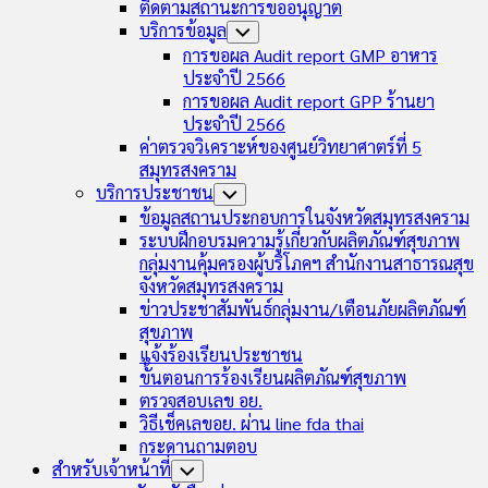
ติดตามสถานะการขออนุญาต
บริการข้อมูล
Toggle
Child
การขอผล Audit report GMP อาหาร
Menu
ประจำปี 2566
การขอผล Audit report GPP ร้านยา
ประจำปี 2566
ค่าตรวจวิเคราะห์ของศูนย์วิทยาศาตร์ที่ 5
สมุทรสงคราม
บริการประชาชน
Toggle
Child
ข้อมูลสถานประกอบการในจังหวัดสมุทรสงคราม
Menu
ระบบฝึกอบรมความรู้เกี่ยวกับผลิตภัณฑ์สุขภาพ
กลุ่มงานคุ้มครองผู้บริโภคฯ สำนักงานสาธารณสุข
จังหวัดสมุทรสงคราม
ข่าวประชาสัมพันธ์กลุ่มงาน/เตือนภัยผลิตภัณฑ์
สุขภาพ
แจ้งร้องเรียนประชาชน
ขั้นตอนการร้องเรียนผลิตภัณฑ์สุขภาพ
ตรวจสอบเลข อย.
วิธีเช็คเลขอย. ผ่าน line fda thai
กระดานถามตอบ
สำหรับเจ้าหน้าที่
Toggle