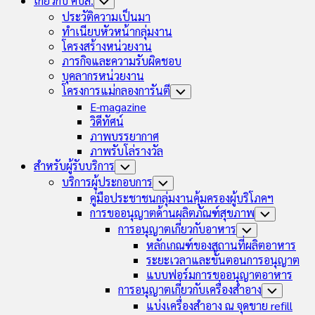
เกี่ยวกับ คบส.
Toggle
Child
ประวัติความเป็นมา
Menu
ทำเนียบหัวหน้ากลุ่มงาน
โครงสร้างหน่วยงาน
ภารกิจและความรับผิดชอบ
บุคลากรหน่วยงาน
โครงการแม่กลองการันตี
Toggle
Child
E-magazine
Menu
วิดีทัศน์
ภาพบรรยากาศ
ภาพรับโล่รางวัล
สำหรับผู้รับบริการ
Toggle
Child
บริการผู้ประกอบการ
Toggle
Menu
Child
คู่มือประชาชนกลุ่มงานคุ้มครองผู้บริโภคฯ
Menu
การขออนุญาตด้านผลิตภัณฑ์สุขภาพ
Toggle
Child
การอนุญาตเกี่ยวกับอาหาร
Toggle
Menu
Child
หลักเกณฑ์ของสถานที่ผลิตอาหาร
Menu
ระยะเวลาและขั้นตอนการอนุญาต
แบบฟอร์มการขออนุญาตอาหาร
การอนุญาตเกี่ยวกับเครื่องสำอาง
Toggle
Child
แบ่งเครื่องสำอาง ณ จุดขาย refill
Menu