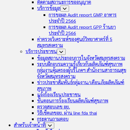
ติดตามสถานะการขออนุญาต
บริการข้อมูล
Toggle
Child
การขอผล Audit report GMP อาหาร
Menu
ประจำปี 2566
การขอผล Audit report GPP ร้านยา
ประจำปี 2566
ค่าตรวจวิเคราะห์ของศูนย์วิทยาศาตร์ที่ 5
สมุทรสงคราม
บริการประชาชน
Toggle
Child
ข้อมูลสถานประกอบการในจังหวัดสมุทรสงคราม
Menu
ระบบฝึกอบรมความรู้เกี่ยวกับผลิตภัณฑ์สุขภาพ
กลุ่มงานคุ้มครองผู้บริโภคฯ สำนักงานสาธารณสุข
จังหวัดสมุทรสงคราม
ข่าวประชาสัมพันธ์กลุ่มงาน/เตือนภัยผลิตภัณฑ์
สุขภาพ
แจ้งร้องเรียนประชาชน
ขั้นตอนการร้องเรียนผลิตภัณฑ์สุขภาพ
ตรวจสอบเลข อย.
วิธีเช็คเลขอย. ผ่าน line fda thai
กระดานถามตอบ
สำหรับเจ้าหน้าที่
Toggle