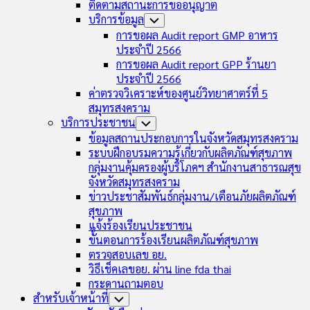
ติดตามสถานะการขออนุญาต
บริการข้อมูล
Toggle
Child
การขอผล Audit report GMP อาหาร
Menu
ประจำปี 2566
การขอผล Audit report GPP ร้านยา
ประจำปี 2566
ค่าตรวจวิเคราะห์ของศูนย์วิทยาศาตร์ที่ 5
สมุทรสงคราม
บริการประชาชน
Toggle
Child
ข้อมูลสถานประกอบการในจังหวัดสมุทรสงคราม
Menu
ระบบฝึกอบรมความรู้เกี่ยวกับผลิตภัณฑ์สุขภาพ
กลุ่มงานคุ้มครองผู้บริโภคฯ สำนักงานสาธารณสุข
จังหวัดสมุทรสงคราม
ข่าวประชาสัมพันธ์กลุ่มงาน/เตือนภัยผลิตภัณฑ์
สุขภาพ
แจ้งร้องเรียนประชาชน
ขั้นตอนการร้องเรียนผลิตภัณฑ์สุขภาพ
ตรวจสอบเลข อย.
วิธีเช็คเลขอย. ผ่าน line fda thai
กระดานถามตอบ
สำหรับเจ้าหน้าที่
Toggle