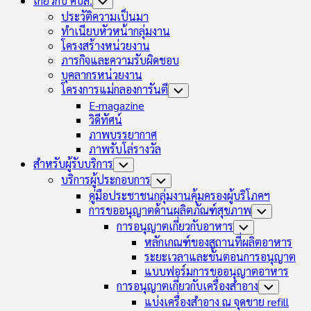
เกี่ยวกับ คบส.
Toggle
Child
ประวัติความเป็นมา
Menu
ทำเนียบหัวหน้ากลุ่มงาน
โครงสร้างหน่วยงาน
ภารกิจและความรับผิดชอบ
บุคลากรหน่วยงาน
โครงการแม่กลองการันตี
Toggle
Child
E-magazine
Menu
วิดีทัศน์
ภาพบรรยากาศ
ภาพรับโล่รางวัล
สำหรับผู้รับบริการ
Toggle
Child
บริการผู้ประกอบการ
Toggle
Menu
Child
คู่มือประชาชนกลุ่มงานคุ้มครองผู้บริโภคฯ
Menu
การขออนุญาตด้านผลิตภัณฑ์สุขภาพ
Toggle
Child
การอนุญาตเกี่ยวกับอาหาร
Toggle
Menu
Child
หลักเกณฑ์ของสถานที่ผลิตอาหาร
Menu
ระยะเวลาและขั้นตอนการอนุญาต
แบบฟอร์มการขออนุญาตอาหาร
การอนุญาตเกี่ยวกับเครื่องสำอาง
Toggle
Child
แบ่งเครื่องสำอาง ณ จุดขาย refill
Menu