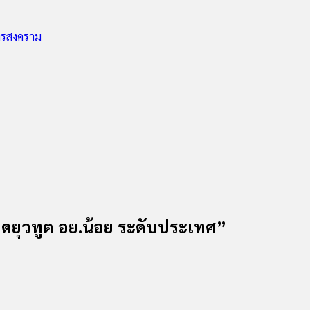
ทรสงคราม
อดยุวทูต อย.น้อย ระดับประเทศ”