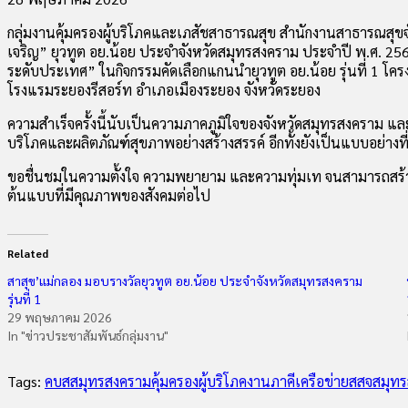
กลุ่มงานคุ้มครองผู้บริโภคและเภสัชสาธารณสุข สำนักงานสาธารณสุ
เจริญ” ยุวทูต อย.น้อย ประจำจังหวัดสมุทรสงคราม ประจำปี พ.ศ. 256
ระดับประเทศ” ในกิจกรรมคัดเลือกแกนนำยุวทูต อย.น้อย รุ่นที่ 1 โค
โรงแรมระยองรีสอร์ท อำเภอเมืองระยอง จังหวัดระยอง
ความสำเร็จครั้งนี้นับเป็นความภาคภูมิใจของจังหวัดสมุทรสงคราม แล
บริโภคและผลิตภัณฑ์สุขภาพอย่างสร้างสรรค์ อีกทั้งยังเป็นแบบอย่างท
ขอชื่นชมในความตั้งใจ ความพยายาม และความทุ่มเท จนสามารถสร้างช
ต้นแบบที่มีคุณภาพของสังคมต่อไป
Related
สาสุข’แม่กลอง มอบรางวัลยุวทูต อย.น้อย ประจำจังหวัดสมุทรสงคราม
รุ่นที่ 1
29 พฤษภาคม 2026
In "ข่าวประชาสัมพันธ์กลุ่มงาน"
Tags:
คบสสมุทรสงคราม
คุ้มครองผู้บริโภค
งานภาคีเครือข่าย
สสจสมุท