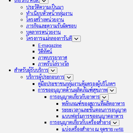
เกี่ยวกับ คบส.
Toggle
Child
ประวัติความเป็นมา
Menu
ทำเนียบหัวหน้ากลุ่มงาน
โครงสร้างหน่วยงาน
ภารกิจและความรับผิดชอบ
บุคลากรหน่วยงาน
โครงการแม่กลองการันตี
Toggle
Child
E-magazine
Menu
วิดีทัศน์
ภาพบรรยากาศ
ภาพรับโล่รางวัล
สำหรับผู้รับบริการ
Toggle
Child
บริการผู้ประกอบการ
Toggle
Menu
Child
คู่มือประชาชนกลุ่มงานคุ้มครองผู้บริโภคฯ
Menu
การขออนุญาตด้านผลิตภัณฑ์สุขภาพ
Toggle
Child
การอนุญาตเกี่ยวกับอาหาร
Toggle
Menu
Child
หลักเกณฑ์ของสถานที่ผลิตอาหาร
Menu
ระยะเวลาและขั้นตอนการอนุญาต
แบบฟอร์มการขออนุญาตอาหาร
การอนุญาตเกี่ยวกับเครื่องสำอาง
Toggle
Child
แบ่งเครื่องสำอาง ณ จุดขาย refill
Menu