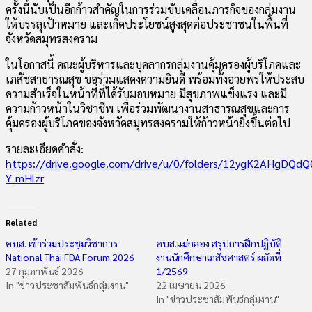
ครั้งนี้นับเป็นอีกก้าวสำคัญในการร่วมขับเคลื่อนภารกิจของกลุ่มงาน
ให้บรรลุเป้าหมาย และเกิดประโยชน์สูงสุดต่อประชาชนในพื้นที่
จังหวัดสมุทรสงคราม
ในโอกาสนี้ คณะผู้บริหารและบุคลากรกลุ่มงานคุ้มครองผู้บริโภคและ
เภสัชสาธารณสุข ขอร่วมแสดงความยินดี พร้อมทั้งอวยพรให้ประสบ
ความสำเร็จในหน้าที่ที่ได้รับมอบหมาย มีสุขภาพแข็งแรง และมี
ความก้าวหน้าในวิชาชีพ เพื่อร่วมพัฒนางานสาธารณสุขและการ
คุ้มครองผู้บริโภคของจังหวัดสมุทรสงครามให้ก้าวหน้ายิ่งขึ้นต่อไป
รายละเอียดคำสั่ง:
https://drive.google.com/drive/u/0/folders/12ygK2AHgDQd
Y_mHlzr
Related
คบส. เข้าร่วมประชุมวิชาการ
คบส.แม่กลอง สรุปการฝึกปฏิบัติ
National Thai FDA Forum 2026
งานนักศึกษาเภสัชศาสตร์ ผลัดที่
27 กุมภาพันธ์ 2026
1/2569
In "ข่าวประชาสัมพันธ์กลุ่มงาน"
22 เมษายน 2026
In "ข่าวประชาสัมพันธ์กลุ่มงาน"