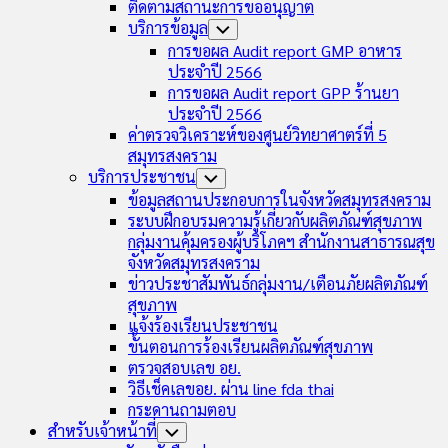
ติดตามสถานะการขออนุญาต
บริการข้อมูล
Toggle
Child
การขอผล Audit report GMP อาหาร
Menu
ประจำปี 2566
การขอผล Audit report GPP ร้านยา
ประจำปี 2566
ค่าตรวจวิเคราะห์ของศูนย์วิทยาศาตร์ที่ 5
สมุทรสงคราม
บริการประชาชน
Toggle
Child
ข้อมูลสถานประกอบการในจังหวัดสมุทรสงคราม
Menu
ระบบฝึกอบรมความรู้เกี่ยวกับผลิตภัณฑ์สุขภาพ
กลุ่มงานคุ้มครองผู้บริโภคฯ สำนักงานสาธารณสุข
จังหวัดสมุทรสงคราม
ข่าวประชาสัมพันธ์กลุ่มงาน/เตือนภัยผลิตภัณฑ์
สุขภาพ
แจ้งร้องเรียนประชาชน
ขั้นตอนการร้องเรียนผลิตภัณฑ์สุขภาพ
ตรวจสอบเลข อย.
วิธีเช็คเลขอย. ผ่าน line fda thai
กระดานถามตอบ
สำหรับเจ้าหน้าที่
Toggle