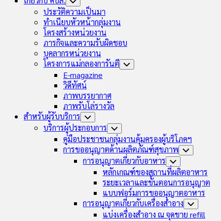
เกี่ยวกับ คบส.
Toggle
Child
ประวัติความเป็นมา
Menu
ทำเนียบหัวหน้ากลุ่มงาน
โครงสร้างหน่วยงาน
ภารกิจและความรับผิดชอบ
บุคลากรหน่วยงาน
โครงการแม่กลองการันตี
Toggle
Child
E-magazine
Menu
วิดีทัศน์
ภาพบรรยากาศ
ภาพรับโล่รางวัล
สำหรับผู้รับบริการ
Toggle
Child
บริการผู้ประกอบการ
Toggle
Menu
Child
คู่มือประชาชนกลุ่มงานคุ้มครองผู้บริโภคฯ
Menu
การขออนุญาตด้านผลิตภัณฑ์สุขภาพ
Toggle
Child
การอนุญาตเกี่ยวกับอาหาร
Toggle
Menu
Child
หลักเกณฑ์ของสถานที่ผลิตอาหาร
Menu
ระยะเวลาและขั้นตอนการอนุญาต
แบบฟอร์มการขออนุญาตอาหาร
การอนุญาตเกี่ยวกับเครื่องสำอาง
Toggle
Child
แบ่งเครื่องสำอาง ณ จุดขาย refill
Menu