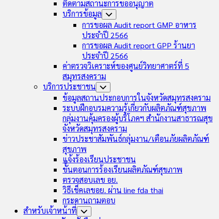
ติดตามสถานะการขออนุญาต
บริการข้อมูล
Toggle
Child
การขอผล Audit report GMP อาหาร
Menu
ประจำปี 2566
การขอผล Audit report GPP ร้านยา
ประจำปี 2566
ค่าตรวจวิเคราะห์ของศูนย์วิทยาศาตร์ที่ 5
สมุทรสงคราม
บริการประชาชน
Toggle
Child
ข้อมูลสถานประกอบการในจังหวัดสมุทรสงคราม
Menu
ระบบฝึกอบรมความรู้เกี่ยวกับผลิตภัณฑ์สุขภาพ
กลุ่มงานคุ้มครองผู้บริโภคฯ สำนักงานสาธารณสุข
จังหวัดสมุทรสงคราม
ข่าวประชาสัมพันธ์กลุ่มงาน/เตือนภัยผลิตภัณฑ์
สุขภาพ
แจ้งร้องเรียนประชาชน
ขั้นตอนการร้องเรียนผลิตภัณฑ์สุขภาพ
ตรวจสอบเลข อย.
วิธีเช็คเลขอย. ผ่าน line fda thai
กระดานถามตอบ
สำหรับเจ้าหน้าที่
Toggle