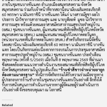
ภายในชุมชนบางขันแตก อำเภอเมืองสมุทรสงคราม จังหวัด
สมุทรสงคราม ร่วมกับเจ้าหน้าที่จากสถานีอนามัยเฉลิมพระเกียรติ
60 พรรษา นวมินทราชินี บางขันแตก ได้แก่ นางสาวณัฐชา ผะโร
ประการ นักวิชาการสาธารณสุข และ นายบูดีละห์ มูซอ นักวิชาการ
สาธารณสุข พร้อมด้วยคณะอาสาสมัครสาธารณสุขประจำหมู่บ้าน
(อสม.) ชุมชนบางขันแตก, ผู้แทนสมาคมพิทักษ์สิทธิผู้บริโภคจังหวัด
สมุทรสงคราม (สพบ.) และผู้แทนสมาคมผู้บริโภคภาคตะวันตก
(หน่วยงานเขตพื้นที่ภาคตะวันตก) (สบต.) สำหรับกิจกรรมนี้จัดขึ้น
โดยสถานีอนามัยเฉลิมพระเกียรติ 60 พรรษา นวมินทราชินี บางขัน
แตก โดยเป็นกิจกรรมต่อเนื่องจากการอบรมในการประชุมอาสาสมัคร
สาธารณสุขประจำหมู่บ้าน (อสม.) ชุมชนบางขันแตก ประจำเดือน
พฤษภาคม (ครั้งที่ 5/2569) เมื่อวันที่ 8 พฤษภาคม 2569 ที่ผ่านมา
ซึ่งสอดคล้องตามแนวทางดำเนินงานของสมาคมพิทักษ์สิทธิผู้บริโภค
จังหวัดสมุทรสงครามในประเด็นเรื่อง
“ร้านชำสีขาวจำหน่ายยาถูก
ต้องตามมาตรฐาน”
ทั้งนี้การจัดกิจกรรมได้รับความร่วมมือจากทาง
ผู้ประกอบการร้านชำภายในชุมชนบางขันแตกเป็นอย่างดี อีกทั้งได้
รับการสนับสนุนการดำเนินงานจากทางผู้จัดและผู้ร่วมดำเนินการ
เป็นอย่างดี จึงขอขอบคุณมา ณ โอกาสนี้
Related