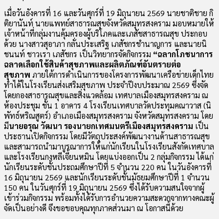
เมื่อวันอังคารที่ 16 และวันศุกร์ที่ 19 มิถุนายน 2569 นายชาติชาย กิ
ติยานันท์ นายแพทย์สาธารณสุขจังหวัดสมุทรสงคราม มอบหมายให้
เจ้าหน้าที่กลุ่มงานคุ้มครองผู้บริโภคและเภสัชสาธารณสุข ประกอบ
ด้วย นางสาวสุอาภา กลั่นประเสริฐ เภสัชกรชำนาญการ และนายนิ
ชนนท์ ชาวเรา เภสัชกร เป็นวิทยากรจัดกิจกรรม
“ฉลากโภชนาการ
ฉลาดเลือกใช้สินค้าสุขภาพและผลิตภัณฑ์อันตรายต่อ
สุขภาพ
ภายใต้การดำเนินการของโครงการพัฒนาเครือข่ายเด็กไทย
ทำได้ในโรงเรียนส่งเสริมสุขภาพ ประจำปีงบประมาณ 2569 ซึ่งจัด
โดยกองสาธารณสุขและสิ่งแวดล้อม เทศบาลเมืองสมุทรสงคราม ณ
ห้องประชุม ชั้น 1 อาคาร 4 โรงเรียนเทศบาลวัดประทุมคณาวาส (นิ
พัทธ์หริณสูตร์) อำเภอเมืองสมุทรสงคราม จังหวัดสมุทรสงคราม โดย
มี
นายอรุณ วัฒนา รองนายกเทศมนตรีเมืองสมุทรสงคราม
เป็น
ประธานเปิดกิจกรรม โดยมีวัตถุประสงค์พัฒนางานด้านสาธารณสุข
และสามารถนำมาบูรณาการให้แก่นักเรียนในโรงเรียนสังกัดเทศบาล
และโรงเรียนกงหลีเจี้ยนหมิน โดยแบ่งออกเป็น 2 กลุ่มกิจกรรม ได้แก่
นักเรียนระดับชั้นประถมศึกษาปีที่ 5 จำนวน 220 คน ในวันอังคารที่
16 มิถุนายน 2569 และนักเรียนระดับชั้นมัธยมศึกษาปีที่ 1 จำนวน
150 คน ในวันศุกร์ที่ 19 มิถุนายน 2569 ซึ่งได้รับความสนใจจากผู้
เข้าร่วมกิจกรรม พร้อมทั้งได้รับการอำนวยความสะดวกจากทางคณะผู้
จัดเป็นอย่างดี จึงขอขอบคุณทุกภาคส่วนมา ณ โอกาสนี้ด้วย