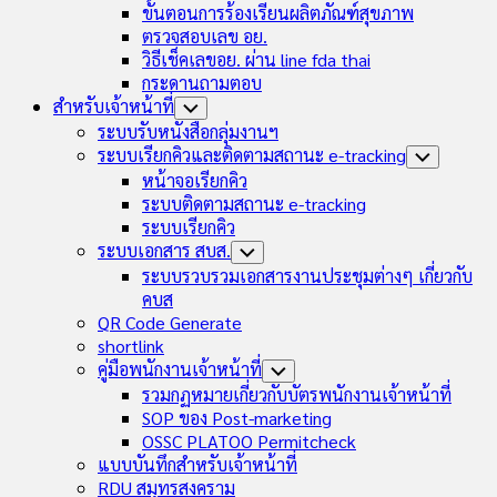
ขั้นตอนการร้องเรียนผลิตภัณฑ์สุขภาพ
ตรวจสอบเลข อย.
วิธีเช็คเลขอย. ผ่าน line fda thai
กระดานถามตอบ
สำหรับเจ้าหน้าที่
Toggle
Child
ระบบรับหนังสือกลุ่มงานฯ
Menu
ระบบเรียกคิวและติดตามสถานะ e-tracking
Toggle
Child
หน้าจอเรียกคิว
Menu
ระบบติดตามสถานะ e-tracking
ระบบเรียกคิว
ระบบเอกสาร สบส.
Toggle
Child
ระบบรวบรวมเอกสารงานประชุมต่างๆ เกี่ยวกับ
Menu
คบส
QR Code Generate
shortlink
คู่มือพนักงานเจ้าหน้าที่
Toggle
Child
รวมกฏหมายเกี่ยวกับบัตรพนักงานเจ้าหน้าที่
Menu
SOP ของ Post-marketing
OSSC PLATOO Permitcheck
แบบบันทึกสำหรับเจ้าหน้าที่
RDU สมุทรสงคราม