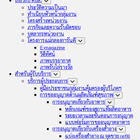
เกี่ยวกับ คบส.
Toggle
Child
ประวัติความเป็นมา
Menu
ทำเนียบหัวหน้ากลุ่มงาน
โครงสร้างหน่วยงาน
ภารกิจและความรับผิดชอบ
บุคลากรหน่วยงาน
โครงการแม่กลองการันตี
Toggle
Child
E-magazine
Menu
วิดีทัศน์
ภาพบรรยากาศ
ภาพรับโล่รางวัล
สำหรับผู้รับบริการ
Toggle
Child
บริการผู้ประกอบการ
Toggle
Menu
Child
คู่มือประชาชนกลุ่มงานคุ้มครองผู้บริโภคฯ
Menu
การขออนุญาตด้านผลิตภัณฑ์สุขภาพ
Toggle
Child
การอนุญาตเกี่ยวกับอาหาร
Toggle
Menu
Child
หลักเกณฑ์ของสถานที่ผลิตอาหาร
Menu
ระยะเวลาและขั้นตอนการอนุญาต
แบบฟอร์มการขออนุญาตอาหาร
การอนุญาตเกี่ยวกับเครื่องสำอาง
Toggle
Child
แบ่งเครื่องสำอาง ณ จุดขาย refill
Menu