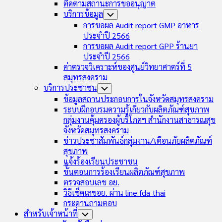
ติดตามสถานะการขออนุญาต
บริการข้อมูล
Toggle
Child
การขอผล Audit report GMP อาหาร
Menu
ประจำปี 2566
การขอผล Audit report GPP ร้านยา
ประจำปี 2566
ค่าตรวจวิเคราะห์ของศูนย์วิทยาศาตร์ที่ 5
สมุทรสงคราม
บริการประชาชน
Toggle
Child
ข้อมูลสถานประกอบการในจังหวัดสมุทรสงคราม
Menu
ระบบฝึกอบรมความรู้เกี่ยวกับผลิตภัณฑ์สุขภาพ
กลุ่มงานคุ้มครองผู้บริโภคฯ สำนักงานสาธารณสุข
จังหวัดสมุทรสงคราม
ข่าวประชาสัมพันธ์กลุ่มงาน/เตือนภัยผลิตภัณฑ์
สุขภาพ
แจ้งร้องเรียนประชาชน
ขั้นตอนการร้องเรียนผลิตภัณฑ์สุขภาพ
ตรวจสอบเลข อย.
วิธีเช็คเลขอย. ผ่าน line fda thai
กระดานถามตอบ
สำหรับเจ้าหน้าที่
Toggle