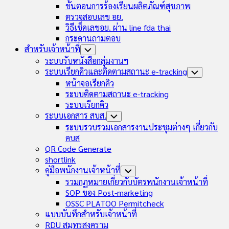
ขั้นตอนการร้องเรียนผลิตภัณฑ์สุขภาพ
ตรวจสอบเลข อย.
วิธีเช็คเลขอย. ผ่าน line fda thai
กระดานถามตอบ
สำหรับเจ้าหน้าที่
Toggle
Child
ระบบรับหนังสือกลุ่มงานฯ
Menu
ระบบเรียกคิวและติดตามสถานะ e-tracking
Toggle
Child
หน้าจอเรียกคิว
Menu
ระบบติดตามสถานะ e-tracking
ระบบเรียกคิว
ระบบเอกสาร สบส.
Toggle
Child
ระบบรวบรวมเอกสารงานประชุมต่างๆ เกี่ยวกับ
Menu
คบส
QR Code Generate
shortlink
คู่มือพนักงานเจ้าหน้าที่
Toggle
Child
รวมกฏหมายเกี่ยวกับบัตรพนักงานเจ้าหน้าที่
Menu
SOP ของ Post-marketing
OSSC PLATOO Permitcheck
แบบบันทึกสำหรับเจ้าหน้าที่
RDU สมุทรสงคราม