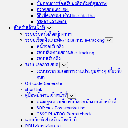
ขั้นตอนการร้องเรียนผลิตภัณฑ์สุขภาพ
ตรวจสอบเลข อย.
วิธีเช็คเลขอย. ผ่าน line fda thai
กระดานถามตอบ
สำหรับเจ้าหน้าที่
Toggle
Child
ระบบรับหนังสือกลุ่มงานฯ
Menu
ระบบเรียกคิวและติดตามสถานะ e-tracking
Toggle
Child
หน้าจอเรียกคิว
Menu
ระบบติดตามสถานะ e-tracking
ระบบเรียกคิว
ระบบเอกสาร สบส.
Toggle
Child
ระบบรวบรวมเอกสารงานประชุมต่างๆ เกี่ยวกับ
Menu
คบส
QR Code Generate
shortlink
คู่มือพนักงานเจ้าหน้าที่
Toggle
Child
รวมกฏหมายเกี่ยวกับบัตรพนักงานเจ้าหน้าที่
Menu
SOP ของ Post-marketing
OSSC PLATOO Permitcheck
แบบบันทึกสำหรับเจ้าหน้าที่
RDU สมุทรสงคราม