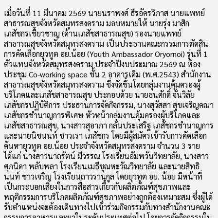
เมื่อวันที่ 11 มีนาคม 2569 นายนราพงศ์ ธีรอัครวิภาส นายแพทย์
สาธารณสุขจังหวัดสมุทรสงคราม มอบหมายให้ นายรุ่ง มาสิก
เภสัชกรเชี่ยวชาญ (ด้านเภสัชสาธารณสุข) รองนายแพทย์
สาธารณสุขจังหวัดสมุทรสงคราม เป็นประธานคณะกรรมการตัดสิน
การคัดเลือกยุวทูต อย.น้อย (Youth Ambassador Oryornoi) รุ่นที่ 1
ตัวแทนจังหวัดสมุทรสงคราม ประจำปีงบประมาณ 2569 ณ ห้อง
ประชุม Co-working space ชั้น 2 อาคารเดิม (พ.ศ.2543) สำนักงาน
สาธารณสุขจังหวัดสมุทรสงคราม ซึ่งจัดขึ้นโดยกลุ่มงานคุ้มครองผู้
บริโภคและเภสัชสาธารณสุข ประกอบด้วย นายธนศักดิ์ จั่นวิลัย
เภสัชกรปฏิบัติการ ประธานการจัดกิจกรรม, นางสุวัสสา สุขเจริญคณา
เภสัชกรชำนาญการพิเศษ หัวหน้ากลุ่มงานคุ้มครองผู้บริโภคและ
เภสัชสาธารณสุข, นางสาวสุอาภา กลั่นประเสริฐ เภสัชกรชำนาญการ
และนายนิชนนท์ ชาวเรา เภสัชกร โดยมีผู้สมัครเข้ารับการคัดเลือก
ค้นหายุวทูต อย.น้อย ประจำจังหวัดสมุทรสงคราม จำนวน 3 ราย
ได้แก่ นางสาวนาถรัตน์ มีวรรณ โรงเรียนอัมพวันวิทยาลัย, นางสาว
ศุภนิดา พลับพลา โรงเรียนเมธีชุณหะวัณวิทยาลัย และนายสิทธิ
นนท์ ชาวเจริญ โรงเรียนถาวรานุกูล โดยยุวทูต อย. น้อย มีหน้าที่
เป็นกระบอกเสียงในการสื่อสารเกี่ยวกับผลิตภัณฑ์สุขภาพและ
พฤติกรรมการบริโภคผลิตภัณฑ์สุขภาพอย่างถูกต้องเหมาะสม ซึ่งผู้ได้
รับตำแหน่งจะต้องเดินทางไปเข้าร่วมกิจกรรมกับทางสำนักงานคณะ
กรรมการอาหารและยาในระดับประเทศต่อไป โดยการจัดกิจกรรมใน