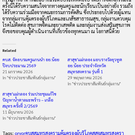
ครั้งนี้ได้รับความสนใจจากทางคุณครูและนักเรียนเป็นอย่างยิ่ง รวมถึง
ได้รับความร่วมมือจากคณะกรรมการตัดสิน ซึ่งประกอบไปด้วยผู้แทน
จากกลุ่มงานคุ้มครองผู้บริโภคและเภสัชสาธารณสุข, กลุ่มงานควบคุม
โรคไม่ติดต่อ สุขภาพจิตและยาเสพติด และกลุ่มงานส่งเสริมสุขภาพ
จึงขอขอบคุณผู้ดำเนินงานที่เกี่ยวข้องทุกคนมา ณ โอกาสนี้ด้วย
Related
คบส. จัดอบรมครูแกนนำ อย.น้อย
สาสุข’แม่กลอง มอบรางวัลยุวทูต
ปีงบประมาณ 2569
อย.น้อย ประจำจังหวัด
21 มกราคม 2026
สมุทรสงคราม รุ่นที่ 1
In "ข่าวประชาสัมพันธ์กลุ่มงาน"
29 พฤษภาคม 2026
In "ข่าวประชาสัมพันธ์กลุ่มงาน"
สาสุข’แม่กลอง ร่วมประชุมแก้ไข
ปัญหาน้ำตาลมะพร้าว – เกลือ
สมุทร ครั้งที่ 2/2569
11 มิถุนายน 2026
In "ข่าวประชาสัมพันธ์กลุ่มงาน"
Tags:
oryor
คบสสมุทรสงคราม
คุ้มครองผู้บริโภค
สสจสมุทรสงครา