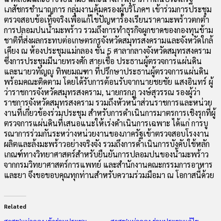
เภสัชกรชำนาญการ กลุ่มงานคุ้มครองผู้บริโภคฯ เข้าร่วมการประชุม
ตรวจสอบข้อเท็จจริงเพื่อแก้ไขปัญหาร้องเรียนราคามะพร้าวตกต่ำ
การปลอมปนน้ำมะพร้าว รวมถึงการทำธุรกิจผูกขาดของกองทุนข้าม
ชาติที่ส่งผลกระทบต่อเกษตรกรจังหวัดสมุทรสงครามและจังหวัดใกล้
เคียง ณ ห้องประชุมแม่กลอง ชั้น 5 ศาลากลางจังหวัดสมุทรสงคราม
ซึ่งการประชุมมีนายทรงศัก สายเชื้อ ประธานผู้ตรวจการแผ่นดิน
และนายวทัญญู ทิพยมณฑา ที่ปรึกษาประธานผู้ตรวจการแผ่นดิน
พร้อมคณะติดตาม โดยได้รับการต้อนรับจากนายชยชัย แสงอินทร์ ผู้
ว่าราชการจังหวัดสมุทรสงคราม, นายกรกฎ วงษ์สุวรรณ รองผู้ว่า
ราชการจังหวัดสมุทรสงคราม รวมถึงหัวหน้าส่วนราชการและหน่วย
งานที่เกี่ยวข้องร่วมประชุม สำหรับการดำเนินการมาตรการเชิงรุกที่ผู้
ตรวจการแผ่นดินที่เสนอแนะให้เร่งดำเนินการเฉพาะ ได้แก่ การบู
รณาการร่วมกันระหว่างหน่วยงานของภาครัฐเข้าตรวจสอบโรงงาน
ผลิตและล้งมะพร้าวอย่างจริงจัง รวมถึงการดำเนินการบังคับใช้หลัก
เกณฑ์ทางวิทยาศาสตร์สำหรับยืนยันการปลอมปนของน้ำมะพร้าว
จากกรมวิทยาศาสตร์การแพทย์ และสำนักงานคณะกรรมการอาหาร
และยา จึงขอขอบคุณทุกท่านสำหรับความร่วมมือมา ณ โอกาสนี้ด้วย
Related
สาสุข’แม่กลอง เข้าร่วมประชุม
สาสุข’แม่กลอง ร่วมประชุมแก้ไข