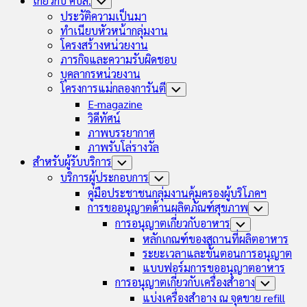
เกี่ยวกับ คบส.
Toggle
Child
ประวัติความเป็นมา
Menu
ทำเนียบหัวหน้ากลุ่มงาน
โครงสร้างหน่วยงาน
ภารกิจและความรับผิดชอบ
บุคลากรหน่วยงาน
โครงการแม่กลองการันตี
Toggle
Child
E-magazine
Menu
วิดีทัศน์
ภาพบรรยากาศ
ภาพรับโล่รางวัล
สำหรับผู้รับบริการ
Toggle
Child
บริการผู้ประกอบการ
Toggle
Menu
Child
คู่มือประชาชนกลุ่มงานคุ้มครองผู้บริโภคฯ
Menu
การขออนุญาตด้านผลิตภัณฑ์สุขภาพ
Toggle
Child
การอนุญาตเกี่ยวกับอาหาร
Toggle
Menu
Child
หลักเกณฑ์ของสถานที่ผลิตอาหาร
Menu
ระยะเวลาและขั้นตอนการอนุญาต
แบบฟอร์มการขออนุญาตอาหาร
การอนุญาตเกี่ยวกับเครื่องสำอาง
Toggle
Child
แบ่งเครื่องสำอาง ณ จุดขาย refill
Menu