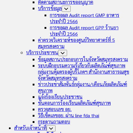
ติดตามสถานะการขออนุญาต
บริการข้อมูล
Toggle
Child
การขอผล Audit report GMP อาหาร
Menu
ประจำปี 2566
การขอผล Audit report GPP ร้านยา
ประจำปี 2566
ค่าตรวจวิเคราะห์ของศูนย์วิทยาศาตร์ที่ 5
สมุทรสงคราม
บริการประชาชน
Toggle
Child
ข้อมูลสถานประกอบการในจังหวัดสมุทรสงคราม
Menu
ระบบฝึกอบรมความรู้เกี่ยวกับผลิตภัณฑ์สุขภาพ
กลุ่มงานคุ้มครองผู้บริโภคฯ สำนักงานสาธารณสุข
จังหวัดสมุทรสงคราม
ข่าวประชาสัมพันธ์กลุ่มงาน/เตือนภัยผลิตภัณฑ์
สุขภาพ
แจ้งร้องเรียนประชาชน
ขั้นตอนการร้องเรียนผลิตภัณฑ์สุขภาพ
ตรวจสอบเลข อย.
วิธีเช็คเลขอย. ผ่าน line fda thai
กระดานถามตอบ
สำหรับเจ้าหน้าที่
Toggle