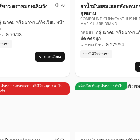
70
สีขาว ตราหมอเฉลิมวัง
ยาน้ำมันผสมเสลดพังพอนต
กุหลาบ
COMPOUND CLINACANTHUS NUT
ุ่มยาดม หรือ ยาทาแก้วิงเวียน หน้า
MAE KULARB BRAND
ก
กลุ่มยา:
กลุ่มยาดม หรือ ยาทาแก้
น:
G 79/48
มืด คัดจมูก
ร้านชำ
เลขทะเบียน:
G 275/54
ขายได้ในร้านชำ
รายละเอียด
ุนไพรขายเฉพาะสถานที่มีใบอนุญาต
ผลิตภัณฑ์สมุนไพรขายทั่วไป
ไม่
นชำ
63