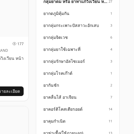
กลุ่มยาดม หรือ ยาทาแก้วิงเวียน หน้ามืด คัดจมูก
27
ยากดภูมิคุ้มกัน
1
ยากลุ่มกระเพาะปัสสาวะอักเสบ
3
ยากลุ่มจิตเวช
6
177
ยากลุ่มยาใช้เฉพาะที่
4
RAND
วิงเวียน หน้า
ยากลุ่มรักษาอัลไซเมอร์
3
ยากลุ่มโรคเก๊าต์
1
ยากันชัก
2
รายละเอียด
ยาคลื่นไส้ อาเจียน
7
ยาคอร์ติโคสเตียรอยด์
14
ยาคุมกำเนิด
11
ยาฆ่าเชื้อ(ใช้ภายนอก)
13