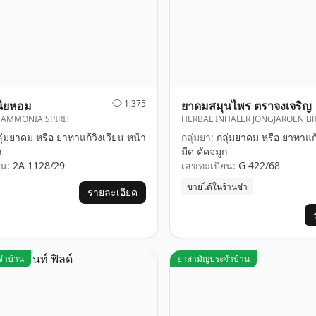
1,375
ียหอม
ยาดมสมุนไพร ตราจงเจริญ
 AMMONIA SPIRIT
HERBAL INHALER JONGJAROEN B
ุ่มยาดม หรือ ยาทาแก้วิงเวียน หน้า
กลุ่มยา:
กลุ่มยาดม หรือ ยาทาแก้
ก
มืด คัดจมูก
น:
2A 1128/29
เลขทะเบียน:
G 422/68
ขายได้ในร้านชำ
รายละเอียด
จำบ้าน
ยาสามัญประจำบ้าน