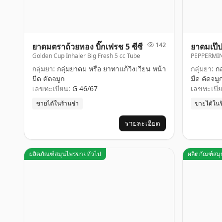
142
ยาดมตราถ้วยทอง บิ๊กเฟรช 5 ซีซี
ยาดมเป๊ปเ
Golden Cup Inhaler Big Fresh 5 cc Tube
PEPPERMIN
กลุ่มยา:
กลุ่มยาดม หรือ ยาทาแก้วิงเวียน หน้า
กลุ่มยา:
กล
มืด คัดจมูก
มืด คัดจมู
เลขทะเบียน:
G 46/67
เลขทะเบีย
ขายได้ในร้านชำ
ขายได้ใน
รายละเอียด
ผลิตภัณฑ์สมุนไพรขายทั่วไป
ผลิตภัณฑ์สม