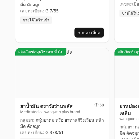
เลขทะเบีย
มืด คัดจมูก
เลขทะเบียน:
G 7/55
ขายได้ใน
ขายได้ในร้านชำ
รายละเอียด
ผลิตภัณฑ์สมุนไพรขายทั่วไป
ผลิตภัณฑ์สม
58
ยาน้ำมัน ตราวังว่านพลัส
ยาหม่อง
Medicated oil wangwan plus brand
เฉลิม
wangpom b
กลุ่มยา:
กลุ่มยาดม หรือ ยาทาแก้วิงเวียน หน้า
มืด คัดจมูก
กลุ่มยา:
กล
เลขทะเบียน:
G 378/61
มืด คัดจมู