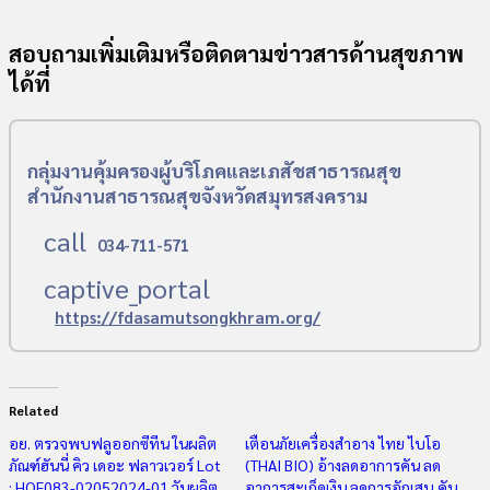
สอบถามเพิ่มเติมหรือติดตามข่าวสารด้านสุขภาพ
ได้ที่
กลุ่มงานคุ้มครองผู้บริโภคและเภสัชสาธารณสุข
สำนักงานสาธารณสุขจังหวัดสมุทรสงคราม
call
034-711-571
captive_portal
https://fdasamutsongkhram.org/
Related
อย. ตรวจพบฟลูออกซีทีน ในผลิต
เตือนภัยเครื่องสำอาง ไทย ไบโอ
ภัณฑ์ฮันนี่ คิว เดอะ ฟลาวเวอร์ Lot
(THAI BIO) อ้างลดอาการคัน ลด
: HQF083-02052024-01 วันผลิต
อาการสะเก็ดเงิน ลดการอักเสบ คัน