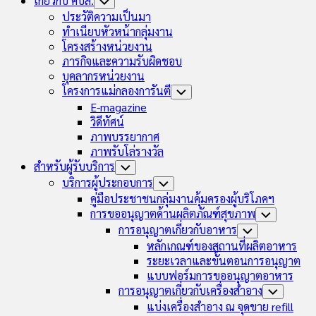
เกี่ยวกับ คบส.
Toggle
Child
ประวัติความเป็นมา
Menu
ทำเนียบหัวหน้ากลุ่มงาน
โครงสร้างหน่วยงาน
ภารกิจและความรับผิดชอบ
บุคลากรหน่วยงาน
โครงการแม่กลองการันตี
Toggle
Child
E-magazine
Menu
วิดีทัศน์
ภาพบรรยากาศ
ภาพรับโล่รางวัล
สำหรับผู้รับบริการ
Toggle
Child
บริการผู้ประกอบการ
Toggle
Menu
Child
คู่มือประชาชนกลุ่มงานคุ้มครองผู้บริโภคฯ
Menu
การขออนุญาตด้านผลิตภัณฑ์สุขภาพ
Toggle
Child
การอนุญาตเกี่ยวกับอาหาร
Toggle
Menu
Child
หลักเกณฑ์ของสถานที่ผลิตอาหาร
Menu
ระยะเวลาและขั้นตอนการอนุญาต
แบบฟอร์มการขออนุญาตอาหาร
การอนุญาตเกี่ยวกับเครื่องสำอาง
Toggle
Child
แบ่งเครื่องสำอาง ณ จุดขาย refill
Menu