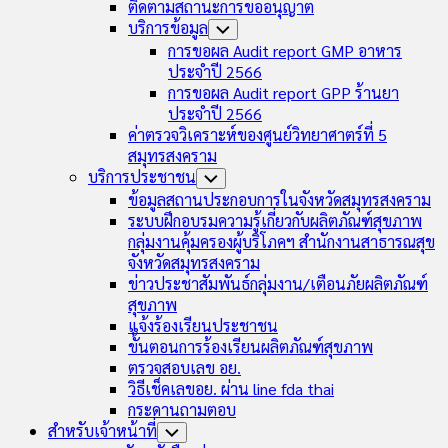
ติดตามสถานะการขออนุญาต
บริการข้อมูล
Toggle
Child
การขอผล Audit report GMP อาหาร
Menu
ประจำปี 2566
การขอผล Audit report GPP ร้านยา
ประจำปี 2566
ค่าตรวจวิเคราะห์ของศูนย์วิทยาศาตร์ที่ 5
สมุทรสงคราม
บริการประชาชน
Toggle
Child
ข้อมูลสถานประกอบการในจังหวัดสมุทรสงคราม
Menu
ระบบฝึกอบรมความรู้เกี่ยวกับผลิตภัณฑ์สุขภาพ
กลุ่มงานคุ้มครองผู้บริโภคฯ สำนักงานสาธารณสุข
จังหวัดสมุทรสงคราม
ข่าวประชาสัมพันธ์กลุ่มงาน/เตือนภัยผลิตภัณฑ์
สุขภาพ
แจ้งร้องเรียนประชาชน
ขั้นตอนการร้องเรียนผลิตภัณฑ์สุขภาพ
ตรวจสอบเลข อย.
วิธีเช็คเลขอย. ผ่าน line fda thai
กระดานถามตอบ
สำหรับเจ้าหน้าที่
Toggle