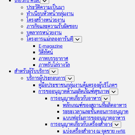
เกี่ยวกับ คบส.
Toggle
Child
ประวัติความเป็นมา
Menu
ทำเนียบหัวหน้ากลุ่มงาน
โครงสร้างหน่วยงาน
ภารกิจและความรับผิดชอบ
บุคลากรหน่วยงาน
โครงการแม่กลองการันตี
Toggle
Child
E-magazine
Menu
วิดีทัศน์
ภาพบรรยากาศ
ภาพรับโล่รางวัล
Current
สำหรับผู้รับบริการ
Toggle
Page
Child
Current
บริการผู้ประกอบการ
Toggle
Menu
Parent
Page
Child
คู่มือประชาชนกลุ่มงานคุ้มครองผู้บริโภคฯ
Menu
Parent
การขออนุญาตด้านผลิตภัณฑ์สุขภาพ
Toggle
Child
การอนุญาตเกี่ยวกับอาหาร
Toggle
Menu
Child
หลักเกณฑ์ของสถานที่ผลิตอาหาร
Menu
ระยะเวลาและขั้นตอนการอนุญาต
แบบฟอร์มการขออนุญาตอาหาร
การอนุญาตเกี่ยวกับเครื่องสำอาง
Toggle
Child
แบ่งเครื่องสำอาง ณ จุดขาย refill
Menu