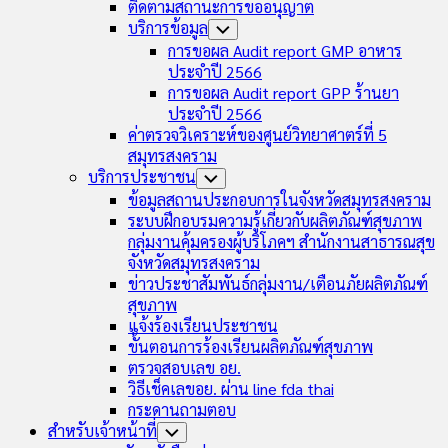
ติดตามสถานะการขออนุญาต
บริการข้อมูล
Toggle
Child
การขอผล Audit report GMP อาหาร
Menu
ประจำปี 2566
การขอผล Audit report GPP ร้านยา
ประจำปี 2566
ค่าตรวจวิเคราะห์ของศูนย์วิทยาศาตร์ที่ 5
สมุทรสงคราม
บริการประชาชน
Toggle
Child
ข้อมูลสถานประกอบการในจังหวัดสมุทรสงคราม
Menu
ระบบฝึกอบรมความรู้เกี่ยวกับผลิตภัณฑ์สุขภาพ
กลุ่มงานคุ้มครองผู้บริโภคฯ สำนักงานสาธารณสุข
จังหวัดสมุทรสงคราม
ข่าวประชาสัมพันธ์กลุ่มงาน/เตือนภัยผลิตภัณฑ์
สุขภาพ
แจ้งร้องเรียนประชาชน
ขั้นตอนการร้องเรียนผลิตภัณฑ์สุขภาพ
ตรวจสอบเลข อย.
วิธีเช็คเลขอย. ผ่าน line fda thai
กระดานถามตอบ
สำหรับเจ้าหน้าที่
Toggle