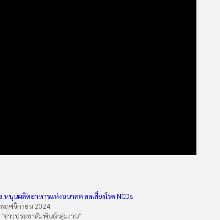
ย.หนุนผลิตอาหารแห่งอนาคต ลดเสี่ยงโรค NCDs
 พฤศจิกายน 2024
n "ข่าวประชาสัมพันธ์กลุ่มงาน"