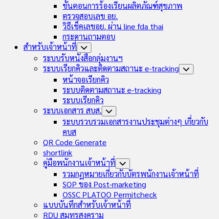
ขั้นตอนการร้องเรียนผลิตภัณฑ์สุขภาพ
ตรวจสอบเลข อย.
วิธีเช็คเลขอย. ผ่าน line fda thai
กระดานถามตอบ
สำหรับเจ้าหน้าที่
Toggle
Child
ระบบรับหนังสือกลุ่มงานฯ
Menu
ระบบเรียกคิวและติดตามสถานะ e-tracking
Toggle
Child
หน้าจอเรียกคิว
Menu
ระบบติดตามสถานะ e-tracking
ระบบเรียกคิว
ระบบเอกสาร สบส.
Toggle
Child
ระบบรวบรวมเอกสารงานประชุมต่างๆ เกี่ยวกับ
Menu
คบส
QR Code Generate
shortlink
คู่มือพนักงานเจ้าหน้าที่
Toggle
Child
รวมกฏหมายเกี่ยวกับบัตรพนักงานเจ้าหน้าที่
Menu
SOP ของ Post-marketing
OSSC PLATOO Permitcheck
แบบบันทึกสำหรับเจ้าหน้าที่
RDU สมุทรสงคราม