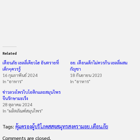
Related
เตือนภัย เยลลี่เคียวโฮ อันตรายที่
อย. เตือนเด็กไม่ควรกิน เยลลี่ผสม
เด็กๆควรรู้
กัญชา
16 กุมภาพันธ์ 2024
18 กันยายน 2023
In "อาหาร"
In "อาหาร"
ข่าวลวงโพรไบโอติกและสมุนไพร
จีนรักษามะเร็ง
28 ตุลาคม 2024
In "ผลิตภัณฑ์สมุนไพร"
Tags:
คุ้มครองผู้บริโภค
สสจสมุทรสงคราม
อย.
เตือนภัย
Comments are closed.