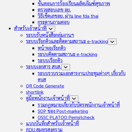
ขั้นตอนการร้องเรียนผลิตภัณฑ์สุขภาพ
ตรวจสอบเลข อย.
วิธีเช็คเลขอย. ผ่าน line fda thai
กระดานถามตอบ
สำหรับเจ้าหน้าที่
Toggle
Child
ระบบรับหนังสือกลุ่มงานฯ
Menu
ระบบเรียกคิวและติดตามสถานะ e-tracking
Toggle
Child
หน้าจอเรียกคิว
Menu
ระบบติดตามสถานะ e-tracking
ระบบเรียกคิว
ระบบเอกสาร สบส.
Toggle
Child
ระบบรวบรวมเอกสารงานประชุมต่างๆ เกี่ยวกับ
Menu
คบส
QR Code Generate
shortlink
คู่มือพนักงานเจ้าหน้าที่
Toggle
Child
รวมกฏหมายเกี่ยวกับบัตรพนักงานเจ้าหน้าที่
Menu
SOP ของ Post-marketing
OSSC PLATOO Permitcheck
แบบบันทึกสำหรับเจ้าหน้าที่
RDU สมุทรสงคราม