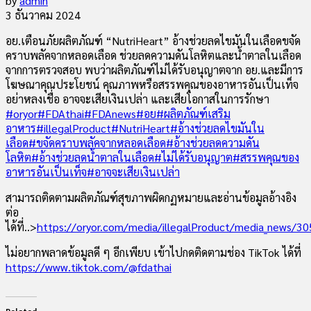
by
admin
3 ธันวาคม 2024
อย.เตือนภัยผลิตภัณฑ์ “NutriHeart” อ้างช่วยลดไขมันในเลือดขจัด
คราบพลัคจากหลอดเลือด ช่วยลดความดันโลหิตและน้ำตาลในเลือด
จากการตรวจสอบ พบว่าผลิตภัณฑ์ไม่ได้รับอนุญาตจาก อย.และมีการ
โฆษณาคุณประโยชน์ คุณภาพหรือสรรพคุณของอาหารอันเป็นเท็จ
อย่าหลงเชื่อ อาจจะเสียเงินเปล่า และเสียโอกาสในการรักษา
#oryor
#FDAthai
#FDAnews
#อย
#ผลิตภัณฑ์เสริม
อาหาร
#illegalProduct
#NutriHeart
#อ้างช่วยลดไขมันใน
เลือด
#ขจัดคราบพลัคจากหลอดเลือด
#อ้างช่วยลดความดัน
โลหิต
#อ้างช่วยลดน้ำตาลในเลือด
#ไม่ได้รับอนุญาต
#สรรพคุณของ
อาหารอันเป็นเท็จ
#อาจจะเสียเงินเปล่า
สามารถติดตามผลิตภัณฑ์สุขภาพผิดกฏหมายและอ่านข้อมูลอ้างอิง
ต่อ
ได้ที่..>
https://oryor.com/media/illegalProduct/media_news/30
ไม่อยากพลาดข้อมูลดี ๆ อีกเพียบ เข้าไปกดติดตามช่อง TikTok ได้ที่
https://www.tiktok.com/@fdathai
Related