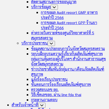
ติดตามสถานะการขออนุญาต
บริการข้อมูล
Toggle
Child
การขอผล Audit report GMP อาหาร
Menu
ประจำปี 2566
การขอผล Audit report GPP ร้านยา
ประจำปี 2566
ค่าตรวจวิเคราะห์ของศูนย์วิทยาศาตร์ที่ 5
สมุทรสงคราม
บริการประชาชน
Toggle
Child
ข้อมูลสถานประกอบการในจังหวัดสมุทรสงคราม
Menu
ระบบฝึกอบรมความรู้เกี่ยวกับผลิตภัณฑ์สุขภาพ
กลุ่มงานคุ้มครองผู้บริโภคฯ สำนักงานสาธารณสุข
จังหวัดสมุทรสงคราม
ข่าวประชาสัมพันธ์กลุ่มงาน/เตือนภัยผลิตภัณฑ์
สุขภาพ
แจ้งร้องเรียนประชาชน
ขั้นตอนการร้องเรียนผลิตภัณฑ์สุขภาพ
ตรวจสอบเลข อย.
วิธีเช็คเลขอย. ผ่าน line fda thai
กระดานถามตอบ
สำหรับเจ้าหน้าที่
Toggle