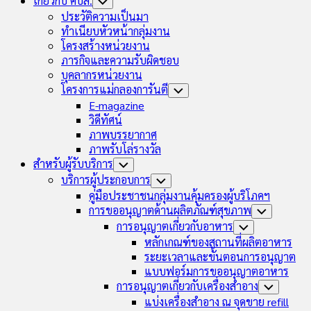
เกี่ยวกับ คบส.
Toggle
Child
ประวัติความเป็นมา
Menu
ทำเนียบหัวหน้ากลุ่มงาน
โครงสร้างหน่วยงาน
ภารกิจและความรับผิดชอบ
บุคลากรหน่วยงาน
โครงการแม่กลองการันตี
Toggle
Child
E-magazine
Menu
วิดีทัศน์
ภาพบรรยากาศ
ภาพรับโล่รางวัล
สำหรับผู้รับบริการ
Toggle
Child
บริการผู้ประกอบการ
Toggle
Menu
Child
คู่มือประชาชนกลุ่มงานคุ้มครองผู้บริโภคฯ
Menu
การขออนุญาตด้านผลิตภัณฑ์สุขภาพ
Toggle
Child
การอนุญาตเกี่ยวกับอาหาร
Toggle
Menu
Child
หลักเกณฑ์ของสถานที่ผลิตอาหาร
Menu
ระยะเวลาและขั้นตอนการอนุญาต
แบบฟอร์มการขออนุญาตอาหาร
การอนุญาตเกี่ยวกับเครื่องสำอาง
Toggle
Child
แบ่งเครื่องสำอาง ณ จุดขาย refill
Menu