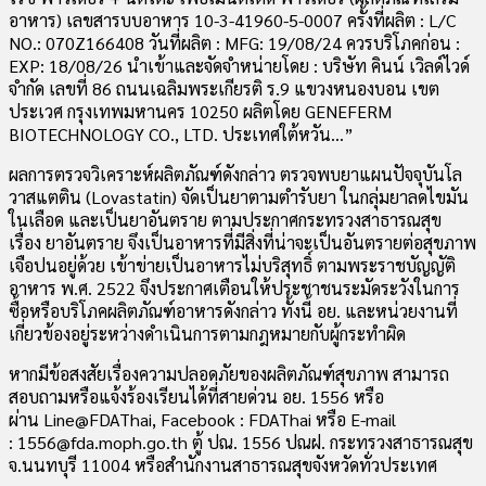
อาหาร) เลขสารบบอาหาร 10-3-41960-5-0007 ครั้งที่ผลิต : L/C
NO.: 070Z166408 วันที่ผลิต : MFG: 19/08/24 ควรบริโภคก่อน :
EXP: 18/08/26 นำเข้าและจัดจำหน่ายโดย : บริษัท คินน์ เวิลด์ไวด์
จำกัด เลขที่ 86 ถนนเฉลิมพระเกียรติ ร.9 แขวงหนองบอน เขต
ประเวศ กรุงเทพมหานคร 10250 ผลิตโดย GENEFERM
BIOTECHNOLOGY CO., LTD. ประเทศใต้หวัน…”
ผลการตรวจวิเคราะห์ผลิตภัณฑ์ดังกล่าว ตรวจพบยาแผนปัจจุบันโล
วาสแตติน (Lovastatin) จัดเป็นยาตามตำรับยา ในกลุ่มยาลดไขมัน
ในเลือด และเป็นยาอันตราย ตามประกาศกระทรวงสาธารณสุข
เรื่อง ยาอันตราย จึงเป็นอาหารที่มีสิ่งที่น่าจะเป็นอันตรายต่อสุขภาพ
เจือปนอยู่ด้วย เข้าข่ายเป็นอาหารไม่บริสุทธิ์ ตามพระราชบัญญัติ
อาหาร พ.ศ. 2522 จึงประกาศเตือนให้ประชาชนระมัดระวังในการ
ซื้อหรือบริโภคผลิตภัณฑ์อาหารดังกล่าว ทั้งนี้ อย. และหน่วยงานที่
เกี่ยวข้องอยู่ระหว่างดำเนินการตามกฎหมายกับผู้กระทำผิด
หากมีข้อสงสัยเรื่องความปลอดภัยของผลิตภัณฑ์สุขภาพ สามารถ
สอบถามหรือแจ้งร้องเรียนได้ที่สายด่วน อย. 1556 หรือ
ผ่าน Line@FDAThai, Facebook : FDAThai หรือ E-mail
: 1556@fda.moph.go.th ตู้ ปณ. 1556 ปณฝ. กระทรวงสาธารณสุข
จ.นนทบุรี 11004 หรือสำนักงานสาธารณสุขจังหวัดทั่วประเทศ