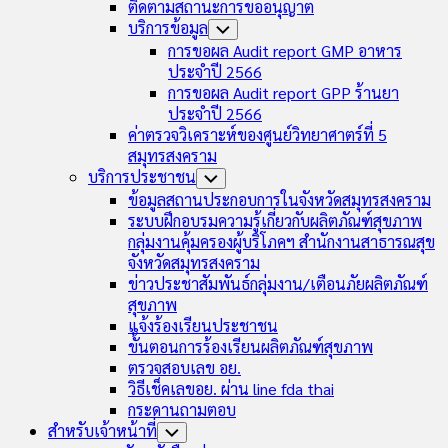
ติดตามสถานะการขออนุญาต
บริการข้อมูล
Toggle
Child
การขอผล Audit report GMP อาหาร
Menu
ประจำปี 2566
การขอผล Audit report GPP ร้านยา
ประจำปี 2566
ค่าตรวจวิเคราะห์ของศูนย์วิทยาศาตร์ที่ 5
สมุทรสงคราม
บริการประชาชน
Toggle
Child
ข้อมูลสถานประกอบการในจังหวัดสมุทรสงคราม
Menu
ระบบฝึกอบรมความรู้เกี่ยวกับผลิตภัณฑ์สุขภาพ
กลุ่มงานคุ้มครองผู้บริโภคฯ สำนักงานสาธารณสุข
จังหวัดสมุทรสงคราม
ข่าวประชาสัมพันธ์กลุ่มงาน/เตือนภัยผลิตภัณฑ์
สุขภาพ
แจ้งร้องเรียนประชาชน
ขั้นตอนการร้องเรียนผลิตภัณฑ์สุขภาพ
ตรวจสอบเลข อย.
วิธีเช็คเลขอย. ผ่าน line fda thai
กระดานถามตอบ
สำหรับเจ้าหน้าที่
Toggle