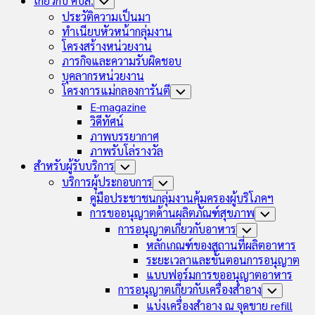
เกี่ยวกับ คบส.
Toggle
Child
ประวัติความเป็นมา
Menu
ทำเนียบหัวหน้ากลุ่มงาน
โครงสร้างหน่วยงาน
ภารกิจและความรับผิดชอบ
บุคลากรหน่วยงาน
โครงการแม่กลองการันตี
Toggle
Child
E-magazine
Menu
วิดีทัศน์
ภาพบรรยากาศ
ภาพรับโล่รางวัล
สำหรับผู้รับบริการ
Toggle
Child
บริการผู้ประกอบการ
Toggle
Menu
Child
คู่มือประชาชนกลุ่มงานคุ้มครองผู้บริโภคฯ
Menu
การขออนุญาตด้านผลิตภัณฑ์สุขภาพ
Toggle
Child
การอนุญาตเกี่ยวกับอาหาร
Toggle
Menu
Child
หลักเกณฑ์ของสถานที่ผลิตอาหาร
Menu
ระยะเวลาและขั้นตอนการอนุญาต
แบบฟอร์มการขออนุญาตอาหาร
การอนุญาตเกี่ยวกับเครื่องสำอาง
Toggle
Child
แบ่งเครื่องสำอาง ณ จุดขาย refill
Menu