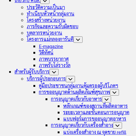
เกี่ยวกับ คบส.
Toggle
Child
ประวัติความเป็นมา
Menu
ทำเนียบหัวหน้ากลุ่มงาน
โครงสร้างหน่วยงาน
ภารกิจและความรับผิดชอบ
บุคลากรหน่วยงาน
โครงการแม่กลองการันตี
Toggle
Child
E-magazine
Menu
วิดีทัศน์
ภาพบรรยากาศ
ภาพรับโล่รางวัล
สำหรับผู้รับบริการ
Toggle
Child
บริการผู้ประกอบการ
Toggle
Menu
Child
คู่มือประชาชนกลุ่มงานคุ้มครองผู้บริโภคฯ
Menu
การขออนุญาตด้านผลิตภัณฑ์สุขภาพ
Toggle
Child
การอนุญาตเกี่ยวกับอาหาร
Toggle
Menu
Child
หลักเกณฑ์ของสถานที่ผลิตอาหาร
Menu
ระยะเวลาและขั้นตอนการอนุญาต
แบบฟอร์มการขออนุญาตอาหาร
การอนุญาตเกี่ยวกับเครื่องสำอาง
Toggle
Child
แบ่งเครื่องสำอาง ณ จุดขาย refill
Menu