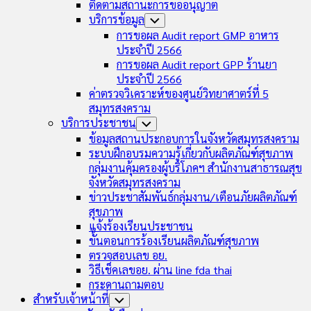
ติดตามสถานะการขออนุญาต
บริการข้อมูล
Toggle
Child
การขอผล Audit report GMP อาหาร
Menu
ประจำปี 2566
การขอผล Audit report GPP ร้านยา
ประจำปี 2566
ค่าตรวจวิเคราะห์ของศูนย์วิทยาศาตร์ที่ 5
สมุทรสงคราม
บริการประชาชน
Toggle
Child
ข้อมูลสถานประกอบการในจังหวัดสมุทรสงคราม
Menu
ระบบฝึกอบรมความรู้เกี่ยวกับผลิตภัณฑ์สุขภาพ
กลุ่มงานคุ้มครองผู้บริโภคฯ สำนักงานสาธารณสุข
จังหวัดสมุทรสงคราม
ข่าวประชาสัมพันธ์กลุ่มงาน/เตือนภัยผลิตภัณฑ์
สุขภาพ
แจ้งร้องเรียนประชาชน
ขั้นตอนการร้องเรียนผลิตภัณฑ์สุขภาพ
ตรวจสอบเลข อย.
วิธีเช็คเลขอย. ผ่าน line fda thai
กระดานถามตอบ
สำหรับเจ้าหน้าที่
Toggle