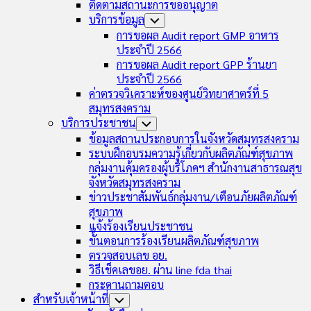
ติดตามสถานะการขออนุญาต
บริการข้อมูล
Toggle
Child
การขอผล Audit report GMP อาหาร
Menu
ประจำปี 2566
การขอผล Audit report GPP ร้านยา
ประจำปี 2566
ค่าตรวจวิเคราะห์ของศูนย์วิทยาศาตร์ที่ 5
สมุทรสงคราม
บริการประชาชน
Toggle
Child
ข้อมูลสถานประกอบการในจังหวัดสมุทรสงคราม
Menu
ระบบฝึกอบรมความรู้เกี่ยวกับผลิตภัณฑ์สุขภาพ
กลุ่มงานคุ้มครองผู้บริโภคฯ สำนักงานสาธารณสุข
จังหวัดสมุทรสงคราม
ข่าวประชาสัมพันธ์กลุ่มงาน/เตือนภัยผลิตภัณฑ์
สุขภาพ
แจ้งร้องเรียนประชาชน
ขั้นตอนการร้องเรียนผลิตภัณฑ์สุขภาพ
ตรวจสอบเลข อย.
วิธีเช็คเลขอย. ผ่าน line fda thai
กระดานถามตอบ
สำหรับเจ้าหน้าที่
Toggle