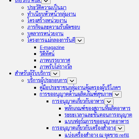
เกี่ยวกับ คบส.
Toggle
Child
ประวัติความเป็นมา
Menu
ทำเนียบหัวหน้ากลุ่มงาน
โครงสร้างหน่วยงาน
ภารกิจและความรับผิดชอบ
บุคลากรหน่วยงาน
โครงการแม่กลองการันตี
Toggle
Child
E-magazine
Menu
วิดีทัศน์
ภาพบรรยากาศ
ภาพรับโล่รางวัล
สำหรับผู้รับบริการ
Toggle
Child
บริการผู้ประกอบการ
Toggle
Menu
Child
คู่มือประชาชนกลุ่มงานคุ้มครองผู้บริโภคฯ
Menu
การขออนุญาตด้านผลิตภัณฑ์สุขภาพ
Toggle
Child
การอนุญาตเกี่ยวกับอาหาร
Toggle
Menu
Child
หลักเกณฑ์ของสถานที่ผลิตอาหาร
Menu
ระยะเวลาและขั้นตอนการอนุญาต
แบบฟอร์มการขออนุญาตอาหาร
การอนุญาตเกี่ยวกับเครื่องสำอาง
Toggle
Child
แบ่งเครื่องสำอาง ณ จุดขาย refill
Menu