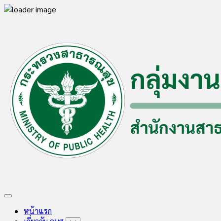
Skip
to
content
Expand
Menu
หน้าแรก