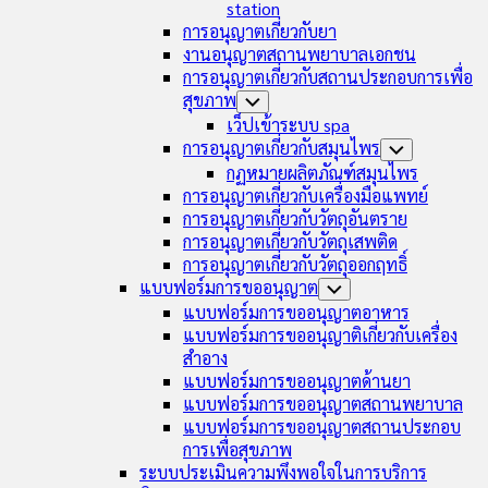
station
การอนุญาตเกี่ยวกับยา
งานอนุญาตสถานพยาบาลเอกชน
การอนุญาตเกี่ยวกับสถานประกอบการเพื่อ
สุขภาพ
Toggle
Child
เว็ปเข้าระบบ spa
Menu
การอนุญาตเกี่ยวกับสมุนไพร
Toggle
Child
กฏหมายผลิตภัณฑ์สมุนไพร
Menu
การอนุญาตเกี่ยวกับเครื่องมือแพทย์
การอนุญาตเกี่ยวกับวัตถุอันตราย
การอนุญาตเกี่ยวกับวัตถุเสพติด
การอนุญาตเกี่ยวกับวัตถุออกฤทธิ์
แบบฟอร์มการขออนุญาต
Toggle
Child
แบบฟอร์มการขออนุญาตอาหาร
Menu
แบบฟอร์มการขออนุญาติเกี่ยวกับเครื่อง
สำอาง
แบบฟอร์มการขออนุญาตด้านยา
แบบฟอร์มการขออนุญาตสถานพยาบาล
แบบฟอร์มการขออนุญาตสถานประกอบ
การเพื่อสุขภาพ
ระบบประเมินความพึงพอใจในการบริการ