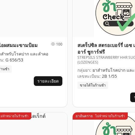
100
้ไอผสมมะขามป้อม
สเตร็ปซิล สตรอเบอร์รี่ เอช 
อาร์ ชูการ์ฟรี
สำหรับโรคปาก และลำคอ
STREPSILS STRAWBERRY HHR SU
น:
G 656/53
(LOZENGES)
ร้านชำ
กลุ่มยา:
ยาสำหรับโรคปาก และ
เลขทะเบียน:
2B 1/55
รายละเอียด
ขายได้ในร้านชำ
ยาอันตราย
ไม่จำหน่ายในร้านชำ
ไม่จำหน่ายในร้านชำ