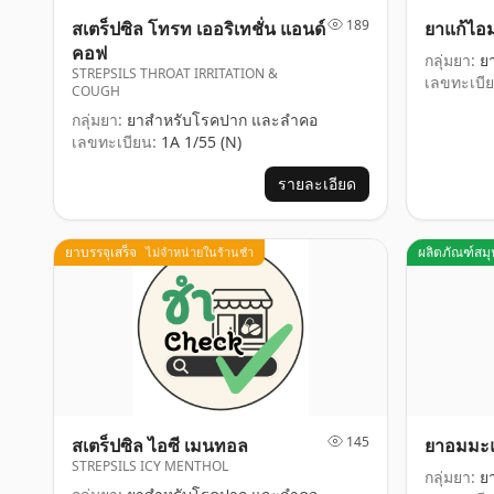
189
สเตร็ปซิล โทรท เออริเทชั่น แอนด์
ยาแก้ไอ
คอฟ
กลุ่มยา:
ยา
STREPSILS THROAT IRRITATION &
เลขทะเบีย
COUGH
กลุ่มยา:
ยาสำหรับโรคปาก และลำคอ
เลขทะเบียน:
1A 1/55 (N)
รายละเอียด
ยาบรรจุเสร็จ
ผลิตภัณฑ์สม
ไม่จำหน่ายในร้านชำ
145
สเตร็ปซิล ไอซี เมนทอล
ยาอมมะแ
STREPSILS ICY MENTHOL
กลุ่มยา:
ยา