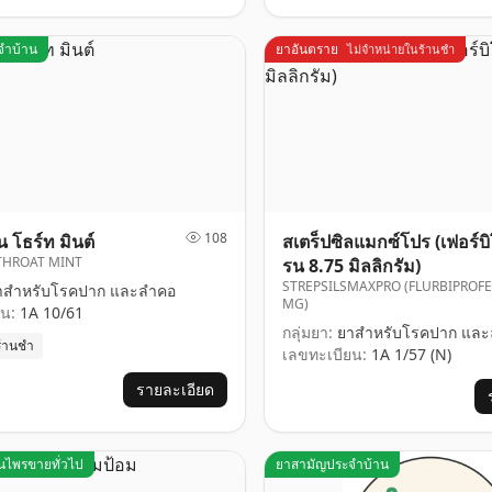
จำบ้าน
ยาอันตราย
ไม่จำหน่ายในร้านชำ
108
 โธร์ท มินต์
สเตร็ปซิลแมกซ์โปร (เฟอร์บ
THROAT MINT
รน 8.75 มิลลิกรัม)
STREPSILSMAXPRO (FLURBIPROFE
สำหรับโรคปาก และลำคอ
MG)
น:
1A 10/61
กลุ่มยา:
ยาสำหรับโรคปาก และ
ร้านชำ
เลขทะเบียน:
1A 1/57 (N)
รายละเอียด
ุนไพรขายทั่วไป
ยาสามัญประจำบ้าน