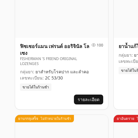
100
ฟิชเชอร์แมน เฟรนด์ ออริจินัล โล
ยาน้ำแก
เซง
กลุ่มยา:
ยา
FISHERMAN 'S FRIEND ORIGINAL
เลขทะเบีย
LOZENGES
ขายได้ใน
กลุ่มยา:
ยาสำหรับโรคปาก และลำคอ
เลขทะเบียน:
2C 53/30
ขายได้ในร้านชำ
รายละเอียด
ยาบรรจุเสร็จ
ยาอันตราย
ไม่จำหน่ายในร้านชำ