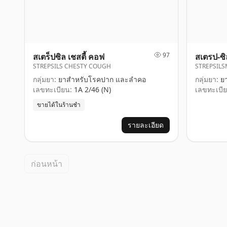
97
สเตร็ปซิล เชสตี้ คอฟ
สเตรป-ซิล
STREPSILS CHESTY COUGH
STREPSILS
กลุ่มยา:
ยาสำหรับโรคปาก และลำคอ
กลุ่มยา:
ยา
เลขทะเบียน:
1A 2/46 (N)
เลขทะเบีย
ขายได้ในร้านชำ
รายละเอียด
ก่อนหน้า