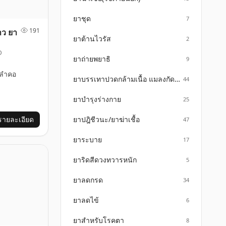
ยาชุด
7
191
าว ยา
ยาต้านไวรัส
2
D
ยาถ่ายพยาธิ
9
ลำคอ
ยาบรรเทาปวดกล้ามเนื้อ แมลงกัดต่อย
44
ยาบำรุงร่างกาย
25
รายละเอียด
ยาปฎิชีวนะ/ยาฆ่าเชื้อ
47
ยาระบาย
17
ยาริดสีดวงทวารหนัก
5
ยาลดกรด
34
ยาลดไข้
6
ยาสำหรับโรคตา
8