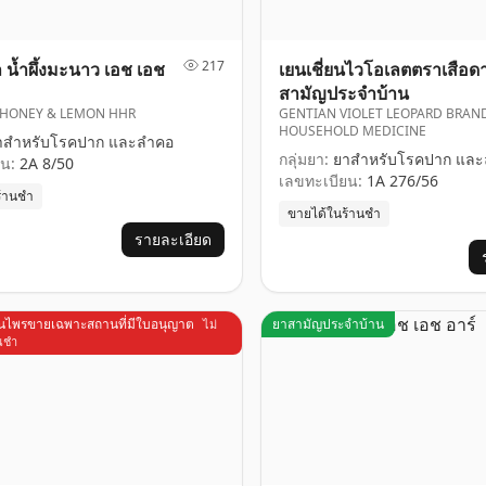
217
ล น้ำผึ้งมะนาว เอช เอช
เยนเชี่ยนไวโอเลตตราเสือด
สามัญประจำบ้าน
 HONEY & LEMON HHR
GENTIAN VIOLET LEOPARD BRAN
HOUSEHOLD MEDICINE
สำหรับโรคปาก และลำคอ
กลุ่มยา:
ยาสำหรับโรคปาก และ
น:
2A 8/50
เลขทะเบียน:
1A 276/56
ร้านชำ
ขายได้ในร้านชำ
รายละเอียด
ุนไพรขายเฉพาะสถานที่มีใบอนุญาต
ยาสามัญประจำบ้าน
ไม่
นชำ