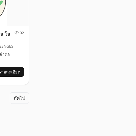
92
อล โล
OZENGES
ลำคอ
รายละเอียด
ถัดไป