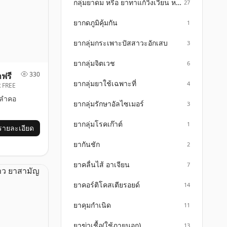
กลุ่มยาดม หรือ ยาทาแก้วิงเวียน หน้ามืด คัดจมูก
27
ยากดภูมิคุ้มกัน
1
ยากลุ่มกระเพาะปัสสาวะอักเสบ
3
ยากลุ่มจิตเวช
6
330
าฟรี
ยากลุ่มยาใช้เฉพาะที่
4
 FREE
ลำคอ
ยากลุ่มรักษาอัลไซเมอร์
3
ยากลุ่มโรคเก๊าต์
1
รายละเอียด
ยากันชัก
2
ยาคลื่นไส้ อาเจียน
7
ยาคอร์ติโคสเตียรอยด์
14
ยาคุมกำเนิด
11
ยาฆ่าเชื้อ(ใช้ภายนอก)
13