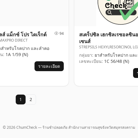
94
ส์ แม็กซ์ โปร ไดเร็กต์
สเตร็ปซิล เฮกซิลเรซอลซิน
MAXPRO DIRECT
เซนส์
STREPSILS HEXYLRESORCINOL L
สำหรับโรคปาก และลำคอ
น:
1A 1/59 (N)
กลุ่มยา:
ยาสำหรับโรคปาก และ
เลขทะเบียน:
1C 56/48 (N)
รายละเอียด
1
2
© 2026 ChumCheck — ร้านชำปลอดภัย สำนักงานสาธารณสุขจังหวัดสมุทรสงคราม