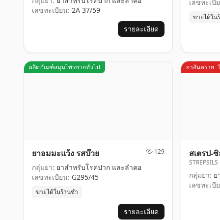
กลุ่มยา:
ยาสำหรับโรคปาก และลำคอ
เลขทะเบีย
เลขทะเบียน:
2A 37/59
ขายได้ใน
รายละเอียด
ผลิตภัณฑ์สมุนไพรขายทั่วไป
ยาอันตราย
129
ยาอมมะแว้ง รสบ๊วย
สเตรป-ซิ
STREPSILS
กลุ่มยา:
ยาสำหรับโรคปาก และลำคอ
กลุ่มยา:
ยา
เลขทะเบียน:
G295/45
เลขทะเบีย
ขายได้ในร้านชำ
รายละเอียด