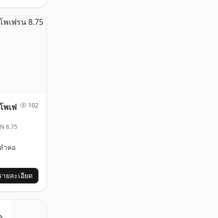
102
ิโพเฟ
N 8.75
ลำคอ
รายละเอียด