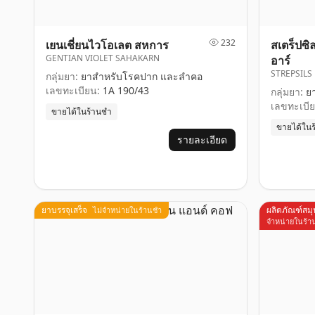
232
เยนเชี่ยนไวโอเลต สหการ
สเตร็ปซิ
GENTIAN VIOLET SAHAKARN
อาร์
STREPSILS
กลุ่มยา:
ยาสำหรับโรคปาก และลำคอ
เลขทะเบียน:
1A 190/43
กลุ่มยา:
ยา
เลขทะเบีย
ขายได้ในร้านชำ
ขายได้ใน
รายละเอียด
ยาบรรจุเสร็จ
ผลิตภัณฑ์สม
ไม่จำหน่ายในร้านชำ
จำหน่ายในร้า