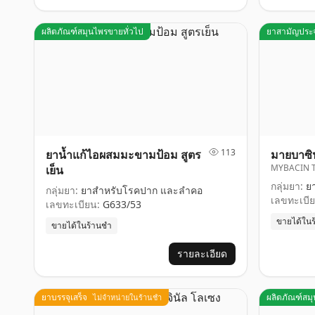
ผลิตภัณฑ์สมุนไพรขายทั่วไป
ยาสามัญประ
113
ยาน้ำแก้ไอผสมมะขามป้อม สูตร
มายบาซิน
MYBACIN 
เย็น
กลุ่มยา:
ยา
กลุ่มยา:
ยาสำหรับโรคปาก และลำคอ
เลขทะเบีย
เลขทะเบียน:
G633/53
ขายได้ใน
ขายได้ในร้านชำ
รายละเอียด
ยาบรรจุเสร็จ
ผลิตภัณฑ์สม
ไม่จำหน่ายในร้านชำ