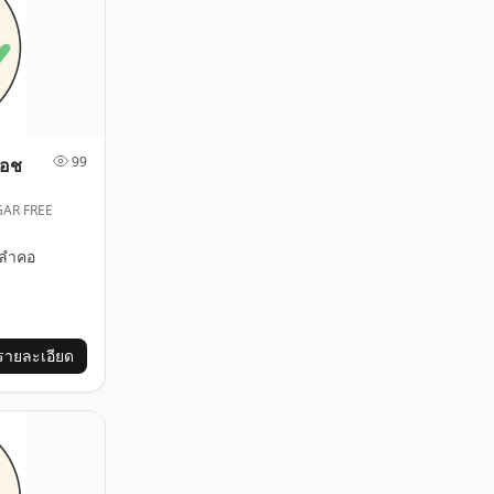
99
เอช
GAR FREE
ลำคอ
รายละเอียด