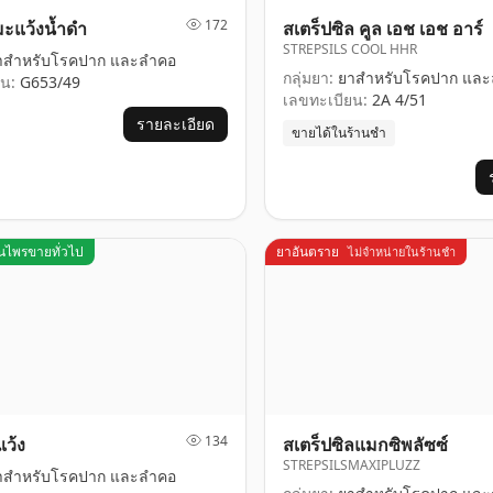
172
มะแว้งน้ำดำ
สเตร็ปซิล คูล เอช เอช อาร์
STREPSILS COOL HHR
สำหรับโรคปาก และลำคอ
กลุ่มยา:
ยาสำหรับโรคปาก และ
น:
G653/49
เลขทะเบียน:
2A 4/51
รายละเอียด
ขายได้ในร้านชำ
ุนไพรขายทั่วไป
ยาอันตราย
ไม่จำหน่ายในร้านชำ
134
ว้ง
สเตร็ปซิลแมกซิพลัซซ์
STREPSILSMAXIPLUZZ
สำหรับโรคปาก และลำคอ